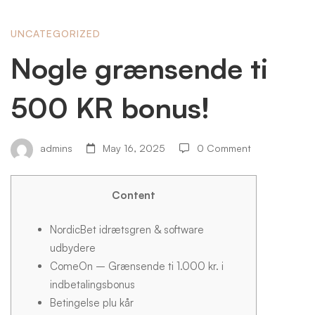
Nogle
UNCATEGORIZED
Nogle grænsende ti
grænsende
500 KR bonus!
ti
admins
May 16, 2025
0 Comment
500
Content
KR
NordicBet idrætsgren & software
udbydere
ComeOn – Grænsende ti 1.000 kr. i
bonus!
indbetalingsbonus
Betingelse plu kår