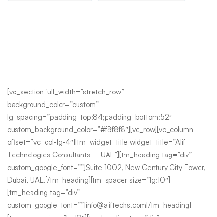
[vc_section full_width=”stretch_row”
background_color=”custom”
lg_spacing=”padding_top:84;padding_bottom:52″
custom_background_color=”#f8f8f8″][vc_row][vc_column
offset=”vc_col-lg-4″][tm_widget_title widget_title=”Alif
Technologies Consultants – UAE”][tm_heading tag=”div”
custom_google_font=””]Suite 1002, New Century City Tower,
Dubai, UAE.[/tm_heading][tm_spacer size=”lg:10″]
[tm_heading tag=”div”
custom_google_font=””]info@aliftechs.com[/tm_heading]