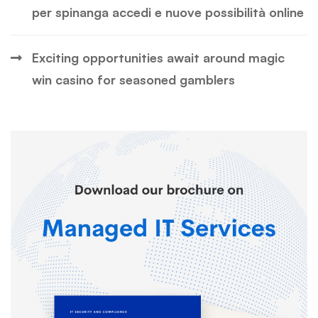
per spinanga accedi e nuove possibilità online
Exciting opportunities await around magic
win casino for seasoned gamblers