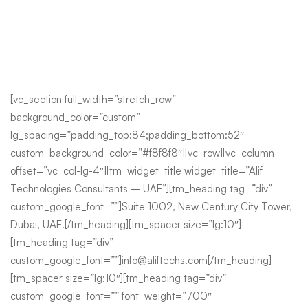
[vc_section full_width=”stretch_row”
background_color=”custom”
lg_spacing=”padding_top:84;padding_bottom:52″
custom_background_color=”#f8f8f8″][vc_row][vc_column
offset=”vc_col-lg-4″][tm_widget_title widget_title=”Alif
Technologies Consultants – UAE”][tm_heading tag=”div”
custom_google_font=””]Suite 1002, New Century City Tower,
Dubai, UAE.[/tm_heading][tm_spacer size=”lg:10″]
[tm_heading tag=”div”
custom_google_font=””]info@aliftechs.com[/tm_heading]
[tm_spacer size=”lg:10″][tm_heading tag=”div”
custom_google_font=”” font_weight=”700″