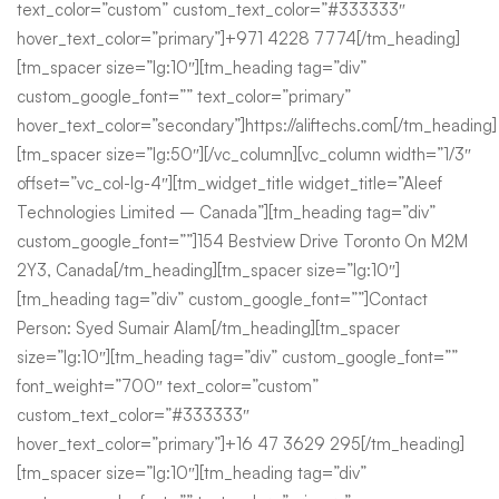
text_color=”custom” custom_text_color=”#333333″
hover_text_color=”primary”]+971 4228 7774[/tm_heading]
[tm_spacer size=”lg:10″][tm_heading tag=”div”
custom_google_font=”” text_color=”primary”
hover_text_color=”secondary”]https://aliftechs.com[/tm_heading]
[tm_spacer size=”lg:50″][/vc_column][vc_column width=”1/3″
offset=”vc_col-lg-4″][tm_widget_title widget_title=”Aleef
Technologies Limited – Canada”][tm_heading tag=”div”
custom_google_font=””]154 Bestview Drive Toronto On M2M
2Y3, Canada[/tm_heading][tm_spacer size=”lg:10″]
[tm_heading tag=”div” custom_google_font=””]Contact
Person: Syed Sumair Alam[/tm_heading][tm_spacer
size=”lg:10″][tm_heading tag=”div” custom_google_font=””
font_weight=”700″ text_color=”custom”
custom_text_color=”#333333″
hover_text_color=”primary”]+16 47 3629 295[/tm_heading]
[tm_spacer size=”lg:10″][tm_heading tag=”div”