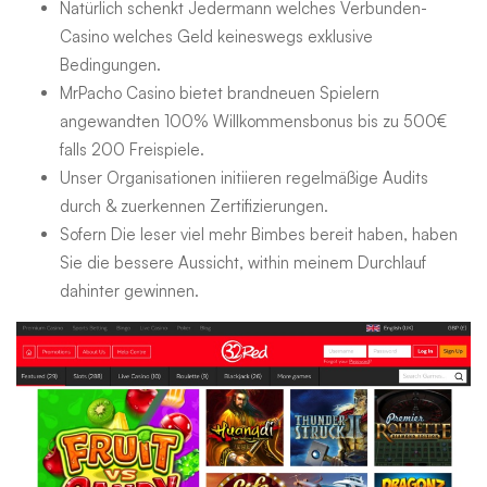
Natürlich schenkt Jedermann welches Verbunden-
Casino welches Geld keineswegs exklusive
Bedingungen.
MrPacho Casino bietet brandneuen Spielern
angewandten 100% Willkommensbonus bis zu 500€
falls 200 Freispiele.
Unser Organisationen initiieren regelmäßige Audits
durch & zuerkennen Zertifizierungen.
Sofern Die leser viel mehr Bimbes bereit haben, haben
Sie die bessere Aussicht, within meinem Durchlauf
dahinter gewinnen.