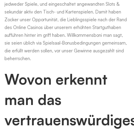
jedweder Spiele, und eingeschaltet angewandten Slots &
sekundär aktiv den Tisch- und Kartenspielen. Damit haben
Zocker unser Opportunität, die Lieblingsspiele nach der Rand
des Online Casinos über unserem erhöhten Startguthaben
aufführen hinter im griff haben. Willkommensboni man sagt,
sie seien üblich via Spielsaal-Bonusbedingungen gemeinsam,
die erfüllt werden sollen, vor unser Gewinne ausgezahlt sind
beherrschen.
Wovon erkennt
man das
vertrauenswürdige