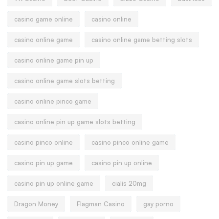
casino game online
casino online
casino online game
casino online game betting slots
casino online game pin up
casino online game slots betting
casino online pinco game
casino online pin up game slots betting
casino pinco online
casino pinco online game
casino pin up game
casino pin up online
casino pin up online game
cialis 20mg
Dragon Money
Flagman Casino
gay porno