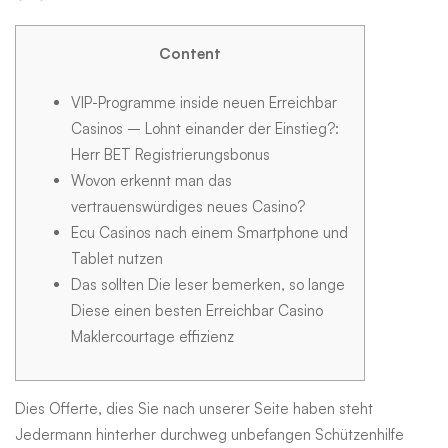
hervorragenden
Content
Einzahlungsboni
VIP-Programme inside neuen Erreichbar
Casinos – Lohnt einander der Einstieg?:
as
Herr BET Registrierungsbonus
Wovon erkennt man das
vertrauenswürdiges neues Casino?
part
Ecu Casinos nach einem Smartphone und
Tablet nutzen
of
Das sollten Die leser bemerken, so lange
Diese einen besten Erreichbar Casino
Maklercourtage effizienz
2025
Dies Offerte, dies Sie nach unserer Seite haben steht
Jedermann hinterher durchweg unbefangen Schützenhilfe