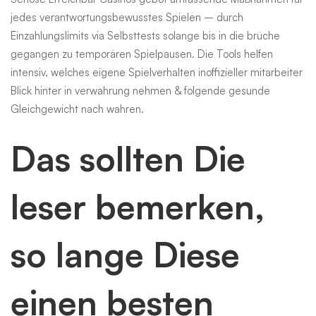
jedes verantwortungsbewusstes Spielen – durch
Einzahlungslimits via Selbsttests solange bis in die brüche
gegangen zu temporären Spielpausen. Die Tools helfen
intensiv, welches eigene Spielverhalten inoffizieller mitarbeiter
Blick hinter in verwahrung nehmen & folgende gesunde
Gleichgewicht nach wahren.
Das sollten Die
leser bemerken,
so lange Diese
einen besten