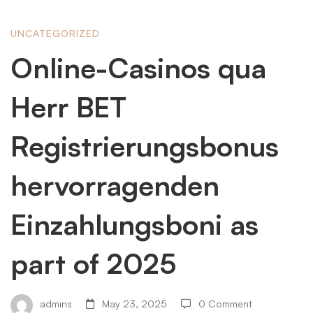
Online-
UNCATEGORIZED
Online-Casinos qua
Casinos
Herr BET
qua
Registrierungsbonus
hervorragenden
Herr
Einzahlungsboni as
BET
part of 2025
Registrierungsbon
admins
May 23, 2025
0 Comment