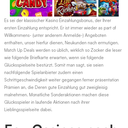
Es sei der klassischer Kasino Einzahlungsbonus, der Ihrer
ersten Einzahlung entspricht. Er ist immer wieder as part of
Willkommens- (unter anderem Anmelde-) Angeboten
enthalten, unser hierfür dienen, Neukunden nach ermutigen.
Match Up Deals werden so üblich, wirklich so Zocker die leser
wie folgende Briefkarte erwarten, wenn sie folgende
Glücksspielseite bestürzt. Somit man sagt, sie seien
nachfolgende Spielanbieter zudem einen
Schrittgeschwindigkeit weiter gegangen ferner präsentation
Prämien an, die Deren gute Einzahlung gut zweigleisig
malnehmen. Monatliche Sonderaktionen machen diese
Glücksspieler in laufende Aktionen nach ihrer
Lieblingsspielseite dabei.