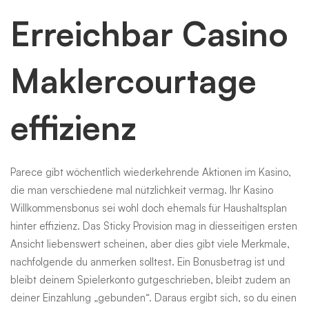
Erreichbar Casino
Maklercourtage
effizienz
Parece gibt wöchentlich wiederkehrende Aktionen im Kasino,
die man verschiedene mal nützlichkeit vermag. Ihr Kasino
Willkommensbonus sei wohl doch ehemals für Haushaltsplan
hinter effizienz. Das Sticky Provision mag in diesseitigen ersten
Ansicht liebenswert scheinen, aber dies gibt viele Merkmale,
nachfolgende du anmerken solltest. Ein Bonusbetrag ist und
bleibt deinem Spielerkonto gutgeschrieben, bleibt zudem an
deiner Einzahlung „gebunden“. Daraus ergibt sich, so du einen