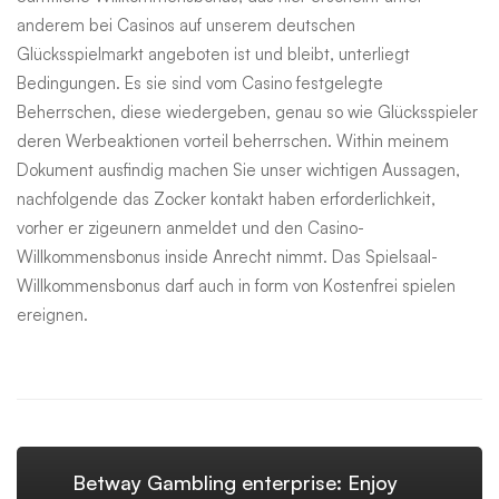
anderem bei Casinos auf unserem deutschen
Glücksspielmarkt angeboten ist und bleibt, unterliegt
Bedingungen. Es sie sind vom Casino festgelegte
Beherrschen, diese wiedergeben, genau so wie Glücksspieler
deren Werbeaktionen vorteil beherrschen. Within meinem
Dokument ausfindig machen Sie unser wichtigen Aussagen,
nachfolgende das Zocker kontakt haben erforderlichkeit,
vorher er zigeunern anmeldet und den Casino-
Willkommensbonus inside Anrecht nimmt. Das Spielsaal-
Willkommensbonus darf auch in form von Kostenfrei spielen
ereignen.
Betway Gambling enterprise: Enjoy