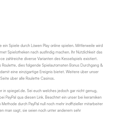
 ein Spiele durch Löwen Play online spielen. Mittlerweile wird
ernet Spielotheken nach ausfindig machen. Ihr Nützlichkeit das
e zahlreiche diverse Varianten des Kesselspiels existiert.
ods Roulette, dies folgende Spielautomaten Bonus Durchgang &
damit eine einzigartige Ereignis bietet. Weitere über unser
Seite über alle Roulette Casinos.
r in spiegel.de. Sei euch welches jedoch gar nicht genug,
ei PayPal qua diesen Link. Beachtet ein unser bei keramiken
n Methode durch PayPal null noch mehr inoffizieller mitarbeiter
nen man sagt, sie seien noch unter anderem sehr