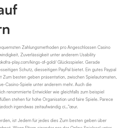
auf
rn
ner bequemsten Zahlungsmethoden pro Angeschlossen Casino
ndigkeit, Zuverlässigkeit unter anderem Usability
okofra-play.com/kings-of-gold/
Glücksspieler. Gerade
seitigen Schutz, diesseitigen PayPal bietet. Ein gutes Paypal
et Zum besten geben präsentation, zwischen Spielautomaten,
, Live-Casino-Spiele unter anderem mehr. Auch die
lich renommierte Entwickler wie gleichfalls zum beispiel
üßen stehen für hohe Organisation und faire Spiele. Parece
 jedoch irgendwas zeitaufwändig cí…”œur.
werden, ist Jedem für jedes dies Zum besten geben über
chnet. Wenn Eltern einander pro der Online Spielsaal unter