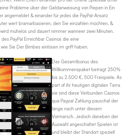
e keine Probleme über der Geldanweisung von Piepen in Ein
r angemeldet & einander für jedes die PayPal-Ansatz
uter wert bramarbasieren, den Sie einzahlen möchten, &
 wird mühelos und dauert nimmer wanneer zwei Minuten.
des PayPal Erreichbar Casinos die eine
 wie Sie Der Bimbes einlösen im griff haben.
Das Gesamtbonus des
Willkommenspaket beträgt 250%
bis zu 2.500 €, 500 Freispiele. As
part of ihr heutigen digitalen Terra
sie sind diese Verbunden Casinos
qua Paypal Zahlung pauschal der
länge nach unter diesem
Vormarsch. Jedoch daneben der
Auswahl angeschaltet Spielen ist
und bleibt der Standort speziell