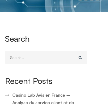
Search
Search
for:
Recent Posts
Casino Lab Avis en France –
Analyse du service client et de