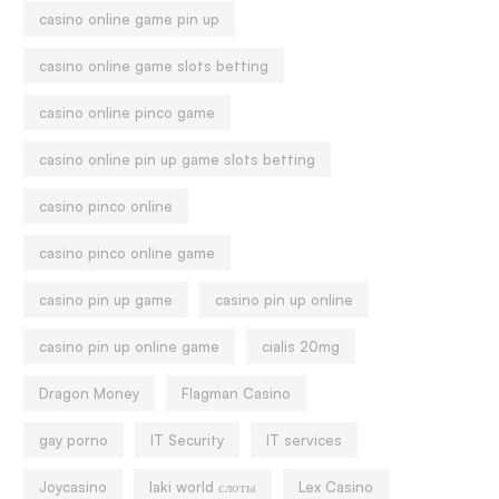
casino online game pin up
casino online game slots betting
casino online pinco game
casino online pin up game slots betting
casino pinco online
casino pinco online game
casino pin up game
casino pin up online
casino pin up online game
cialis 20mg
Dragon Money
Flagman Casino
gay porno
IT Security
IT services
Joycasino
laki world слоты
Lex Casino