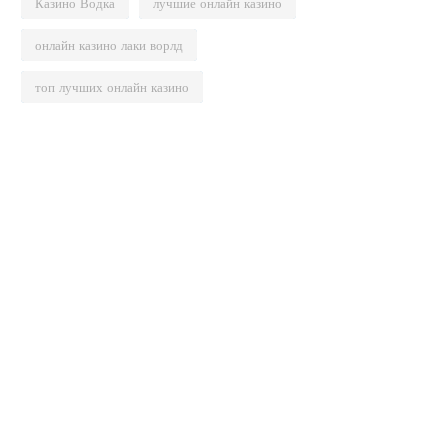
Казино Водка
лучшие онлайн казино
онлайн казино лаки ворлд
топ лучших онлайн казино