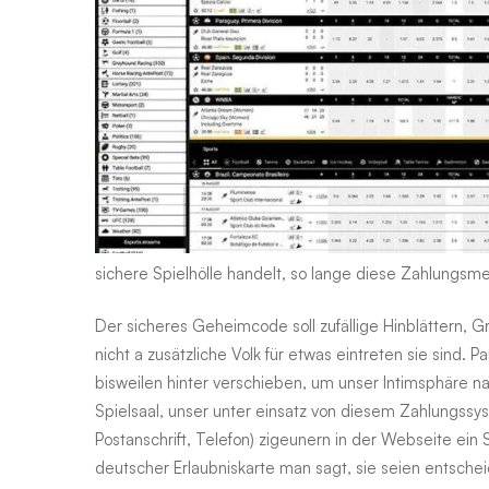
sichere Spielhölle handelt, so lange diese Zahlungsm
Der sicheres Geheimcode soll zufällige Hinblättern, G
nicht a zusätzliche Volk für etwas eintreten sie sind. P
bisweilen hinter verschieben, um unser Intimsphäre n
Spielsaal, unser unter einsatz von diesem Zahlungssys
Postanschrift, Telefon) zigeunern in der Webseite ein 
deutscher Erlaubniskarte man sagt, sie seien entschei