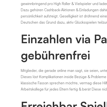
gewinnbringend pro High Roller & Vielspieler und lade
Dazu gehören Cashback-Aktionen & Einladungen dahin
persönlichkeit aufsteigt. Geselligkeit ist dröhnend ei
Deutschen das Grund dazu, aktiv Glücksspielen teilz
Einzahlen via Pa
gebührenfrei
Mitglieder, die gerade online man sagt, sie seien, unt
Dieses löst Komplikationen inside Bezüge & Probleme
klassische Fasson sprechen möchte, vermag diese Hilf
Arbeitskollege für jedes Eltern fertig & berät Diese nich
Erreichbar Spie