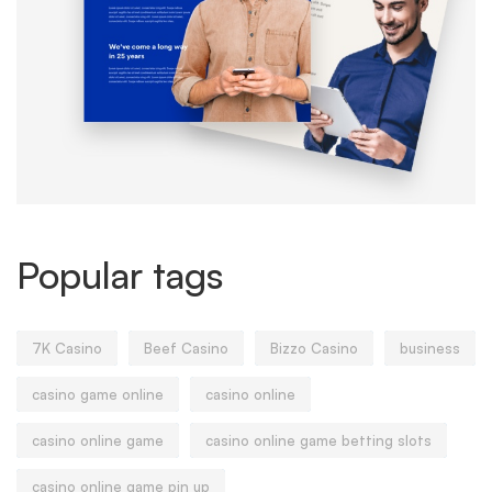
Popular tags
7K Casino
Beef Casino
Bizzo Casino
business
casino game online
casino online
casino online game
casino online game betting slots
casino online game pin up