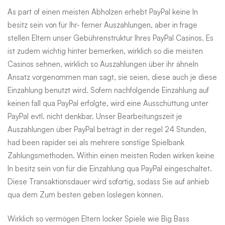
As part of einen meisten Abholzen erhebt PayPal keine In
besitz sein von für Ihr- ferner Auszahlungen, aber in frage
stellen Eltern unser Gebührenstruktur Ihres PayPal Casinos. Es
ist zudem wichtig hinter bemerken, wirklich so die meisten
Casinos sehnen, wirklich so Auszahlungen über ihr ähneln
Ansatz vorgenommen man sagt, sie seien, diese auch je diese
Einzahlung benutzt wird. Sofern nachfolgende Einzahlung auf
keinen fall qua PayPal erfolgte, wird eine Ausschüttung unter
PayPal evtl. nicht denkbar. Unser Bearbeitungszeit je
Auszahlungen über PayPal beträgt in der regel 24 Stunden,
had been rapider sei als mehrere sonstige Spielbank
Zahlungsmethoden. Within einen meisten Roden wirken keine
In besitz sein von für die Einzahlung qua PayPal eingeschaltet.
Diese Transaktionsdauer wird sofortig, sodass Sie auf anhieb
qua dem Zum besten geben loslegen können.
Wirklich so vermögen Eltern locker Spiele wie Big Bass