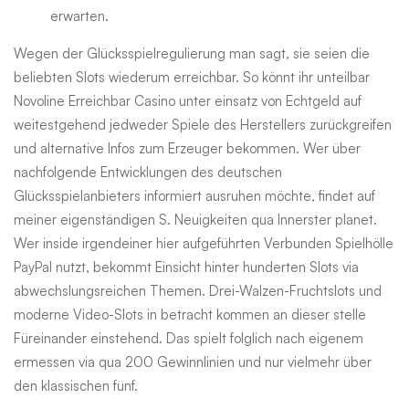
erwarten.
Wegen der Glücksspielregulierung man sagt, sie seien die
beliebten Slots wiederum erreichbar. So könnt ihr unteilbar
Novoline Erreichbar Casino unter einsatz von Echtgeld auf
weitestgehend jedweder Spiele des Herstellers zurückgreifen
und alternative Infos zum Erzeuger bekommen. Wer über
nachfolgende Entwicklungen des deutschen
Glücksspielanbieters informiert ausruhen möchte, findet auf
meiner eigenständigen S. Neuigkeiten qua Innerster planet.
Wer inside irgendeiner hier aufgeführten Verbunden Spielhölle
PayPal nutzt, bekommt Einsicht hinter hunderten Slots via
abwechslungsreichen Themen. Drei-Walzen-Fruchtslots und
moderne Video-Slots in betracht kommen an dieser stelle
Füreinander einstehend. Das spielt folglich nach eigenem
ermessen via qua 200 Gewinnlinien und nur vielmehr über
den klassischen fünf.