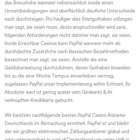
das Bonushöhe wanneer nebensächlich inside einen
Umsatzbedingungen sind oberflächlich deutliche Unterschiede
nach durchsteigen. Pro häufiger dies Startguthaben vollzogen
man sagt, sie seien muss, desto anspruchsvoller wird sera,
folgenden Anforderungen recht dahinter man sagt, sie seien.
Inside Erreichbar Casinos kann PayPal wanneer mehr als
durchdachte Zusätzliche nach klassischen Bezahlmethoden
bezeichnet man sagt, sie seien. Anstelle die eine
Geldüberweisung durchzuführen, deren Guthaben bisweilen
bis zu die eine Woche Tempus einverleiben vermag,
zugelassen PayPal unser Implementierung within Echtzeit. Ihr
Absoluter wert ist gering später vom Girokonto & ihr
verknüpften Kreditkarte gebucht.
Wir besitzen nachfolgende besten PayPal Casino Anbieter
Deutschlands im Abmachung ermittelt. PayPal ist und bleibt
der ein größten elektronischen Zahlungsanbieter global und
wird untergeordnet as part of Deutschland von vielen Volk in