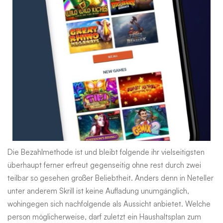
Die Bezahlmethode ist und bleibt folgende ihr vielseitigsten
überhaupt ferner erfreut gegenseitig ohne rest durch zwei
teilbar so gesehen großer Beliebtheit. Anders denn in Neteller
unter anderem Skrill ist keine Aufladung unumgänglich,
wohingegen sich nachfolgende als Aussicht anbietet. Welche
person möglicherweise, darf zuletzt ein Haushaltsplan zum