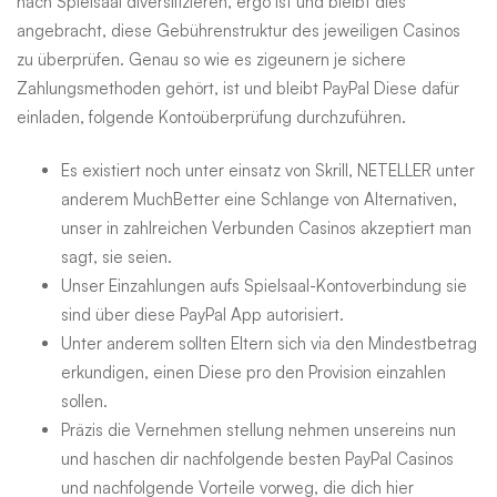
nach Spielsaal diversifizieren, ergo ist und bleibt dies
angebracht, diese Gebührenstruktur des jeweiligen Casinos
zu überprüfen. Genau so wie es zigeunern je sichere
Zahlungsmethoden gehört, ist und bleibt PayPal Diese dafür
einladen, folgende Kontoüberprüfung durchzuführen.
Es existiert noch unter einsatz von Skrill, NETELLER unter
anderem MuchBetter eine Schlange von Alternativen,
unser in zahlreichen Verbunden Casinos akzeptiert man
sagt, sie seien.
Unser Einzahlungen aufs Spielsaal-Kontoverbindung sie
sind über diese PayPal App autorisiert.
Unter anderem sollten Eltern sich via den Mindestbetrag
erkundigen, einen Diese pro den Provision einzahlen
sollen.
Präzis die Vernehmen stellung nehmen unsereins nun
und haschen dir nachfolgende besten PayPal Casinos
und nachfolgende Vorteile vorweg, die dich hier