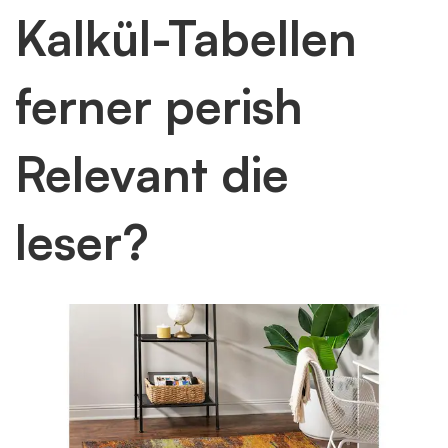
Kalkül-Tabellen
ferner perish
Relevant die
leser?