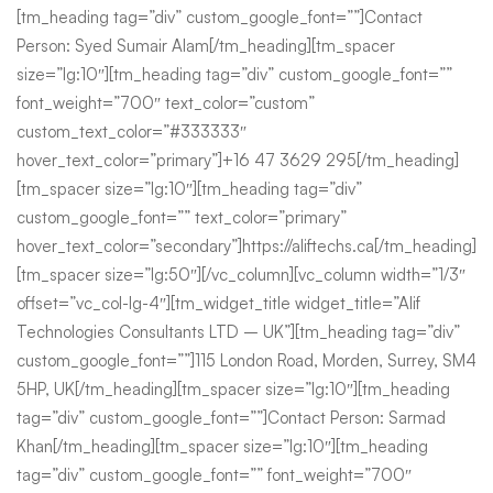
[tm_heading tag=”div” custom_google_font=””]Contact
Person: Syed Sumair Alam[/tm_heading][tm_spacer
size=”lg:10″][tm_heading tag=”div” custom_google_font=””
font_weight=”700″ text_color=”custom”
custom_text_color=”#333333″
hover_text_color=”primary”]+16 47 3629 295[/tm_heading]
[tm_spacer size=”lg:10″][tm_heading tag=”div”
custom_google_font=”” text_color=”primary”
hover_text_color=”secondary”]https://aliftechs.ca[/tm_heading]
[tm_spacer size=”lg:50″][/vc_column][vc_column width=”1/3″
offset=”vc_col-lg-4″][tm_widget_title widget_title=”Alif
Technologies Consultants LTD – UK”][tm_heading tag=”div”
custom_google_font=””]115 London Road, Morden, Surrey, SM4
5HP, UK[/tm_heading][tm_spacer size=”lg:10″][tm_heading
tag=”div” custom_google_font=””]Contact Person: Sarmad
Khan[/tm_heading][tm_spacer size=”lg:10″][tm_heading
tag=”div” custom_google_font=”” font_weight=”700″