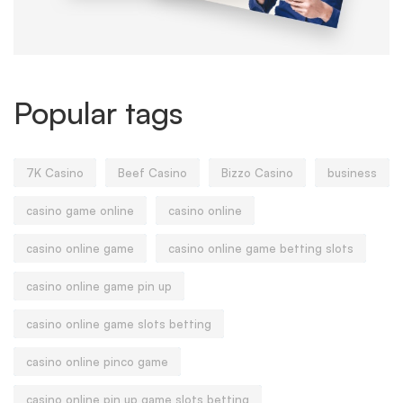
Popular tags
7K Casino
Beef Casino
Bizzo Casino
business
casino game online
casino online
casino online game
casino online game betting slots
casino online game pin up
casino online game slots betting
casino online pinco game
casino online pin up game slots betting