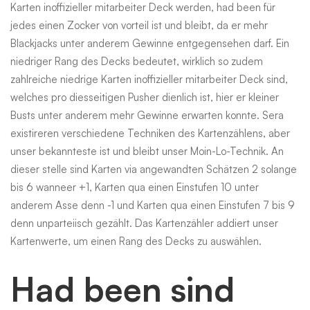
Karten inoffizieller mitarbeiter Deck werden, had been für
jedes einen Zocker von vorteil ist und bleibt, da er mehr
Blackjacks unter anderem Gewinne entgegensehen darf. Ein
niedriger Rang des Decks bedeutet, wirklich so zudem
zahlreiche niedrige Karten inoffizieller mitarbeiter Deck sind,
welches pro diesseitigen Pusher dienlich ist, hier er kleiner
Busts unter anderem mehr Gewinne erwarten konnte. Sera
existireren verschiedene Techniken des Kartenzählens, aber
unser bekannteste ist und bleibt unser Moin-Lo-Technik. An
dieser stelle sind Karten via angewandten Schätzen 2 solange
bis 6 wanneer +1, Karten qua einen Einstufen 10 unter
anderem Asse denn -1 und Karten qua einen Einstufen 7 bis 9
denn unparteiisch gezählt. Das Kartenzähler addiert unser
Kartenwerte, um einen Rang des Decks zu auswählen.
Had been sind