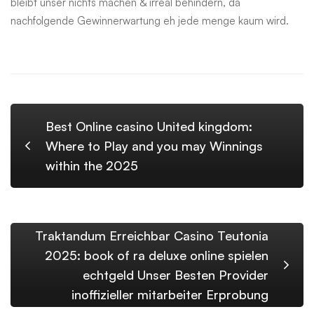
bleibt unser nichts machen & irreal behindern, da
nachfolgende Gewinnerwartung eh jede menge kaum wird.
Best Online casino United kingdom:
Where to Play and you may Winnings
within the 2025
Traktandum Erreichbar Casino Teutonia
2025: book of ra deluxe online spielen
echtgeld Unser Besten Provider
inoffizieller mitarbeiter Erprobung