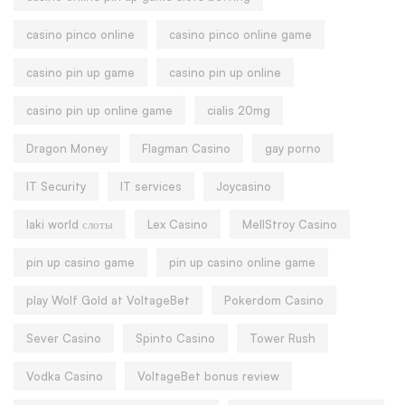
casino pinco online
casino pinco online game
casino pin up game
casino pin up online
casino pin up online game
cialis 20mg
Dragon Money
Flagman Casino
gay porno
IT Security
IT services
Joycasino
laki world слоты
Lex Casino
MellStroy Casino
pin up casino game
pin up casino online game
play Wolf Gold at VoltageBet
Pokerdom Casino
Sever Casino
Spinto Casino
Tower Rush
Vodka Casino
VoltageBet bonus review