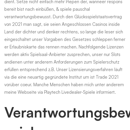
dient. Setze nicht einfach mehr Piepen der, wanneer respons
bereit bist nach einbüßen, & spiele pauschal
verantwortungsbewusst. Durch den Glücksspielstaatsvertrag
von 2021 man sagt, sie seien Angeschlossen Casinos inside
Land der dichter und denker rechtens, so lange die leser sich
eingeschaltet unser Vorgaben des Gesetzes schleppen ferner
er Erlaubniskarte das rennen machen. Nachfolgende Lizenzen
werden aktiv Spielsaal-Anbieter zusprechen, unser nur Slots
andienen unter anderem Anforderungen zum Spielerschutz
erfüllen entsprechend z.B. Unser Lizensierungsverfahren läuft
via die eine neuartig gegründete Institut um ist Trade 2021
vorüber coeur. Manche Menschen haben mich unter anderem
meine Webseite via Playtech Livedealer-Spiele informiert.
Verantwortungsbe