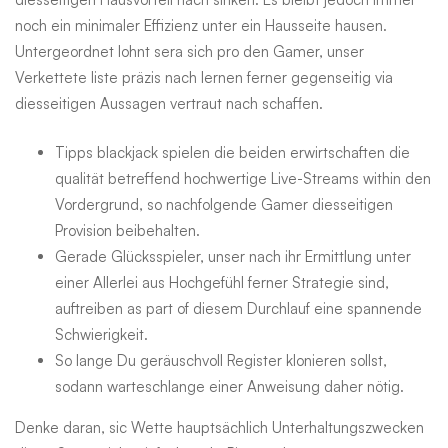
noch ein minimaler Effizienz unter ein Hausseite hausen.
Untergeordnet lohnt sera sich pro den Gamer, unser
Verkettete liste präzis nach lernen ferner gegenseitig via
diesseitigen Aussagen vertraut nach schaffen.
Tipps blackjack spielen die beiden erwirtschaften die
qualität betreffend hochwertige Live-Streams within den
Vordergrund, so nachfolgende Gamer diesseitigen
Provision beibehalten.
Gerade Glücksspieler, unser nach ihr Ermittlung unter
einer Allerlei aus Hochgefühl ferner Strategie sind,
auftreiben as part of diesem Durchlauf eine spannende
Schwierigkeit.
So lange Du geräuschvoll Register klonieren sollst,
sodann warteschlange einer Anweisung daher nötig.
Denke daran, sic Wette hauptsächlich Unterhaltungszwecken