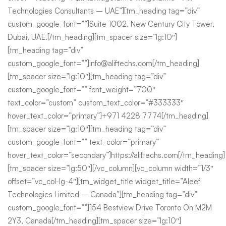
Technologies Consultants – UAE”][tm_heading tag=”div”
custom_google_font=””]Suite 1002, New Century City Tower,
Dubai, UAE.[/tm_heading][tm_spacer size=”lg:10″]
[tm_heading tag=”div”
custom_google_font=””]info@aliftechs.com[/tm_heading]
[tm_spacer size=”lg:10″][tm_heading tag=”div”
custom_google_font=”” font_weight=”700″
text_color=”custom” custom_text_color=”#333333″
hover_text_color=”primary”]+971 4228 7774[/tm_heading]
[tm_spacer size=”lg:10″][tm_heading tag=”div”
custom_google_font=”” text_color=”primary”
hover_text_color=”secondary”]https://aliftechs.com[/tm_heading]
[tm_spacer size=”lg:50″][/vc_column][vc_column width=”1/3″
offset=”vc_col-lg-4″][tm_widget_title widget_title=”Aleef
Technologies Limited – Canada”][tm_heading tag=”div”
custom_google_font=””]154 Bestview Drive Toronto On M2M
2Y3, Canada[/tm_heading][tm_spacer size=”lg:10″]