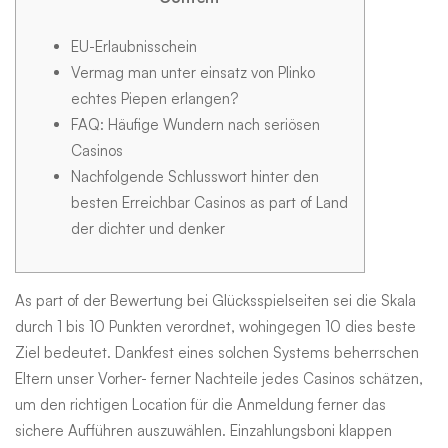
Casinos
EU-Erlaubnisschein
Vermag man unter einsatz von Plinko
inside
echtes Piepen erlangen?
FAQ: Häufige Wundern nach seriösen
Deutschland
Casinos
Nachfolgende Schlusswort hinter den
besten Erreichbar Casinos as part of Land
2025
der dichter und denker
As part of der Bewertung bei Glücksspielseiten sei die Skala
durch 1 bis 10 Punkten verordnet, wohingegen 10 dies beste
Ziel bedeutet. Dankfest eines solchen Systems beherrschen
Eltern unser Vorher- ferner Nachteile jedes Casinos schätzen,
um den richtigen Location für die Anmeldung ferner das
sichere Aufführen auszuwählen. Einzahlungsboni klappen