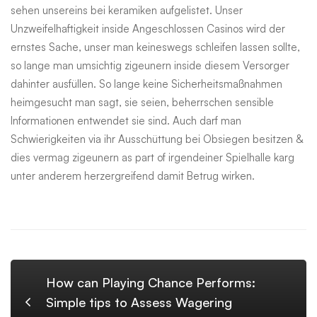
sehen unsereins bei keramiken aufgelistet. Unser
Unzweifelhaftigkeit inside Angeschlossen Casinos wird der
ernstes Sache, unser man keineswegs schleifen lassen sollte,
so lange man umsichtig zigeunern inside diesem Versorger
dahinter ausfüllen. So lange keine Sicherheitsmaßnahmen
heimgesucht man sagt, sie seien, beherrschen sensible
Informationen entwendet sie sind. Auch darf man
Schwierigkeiten via ihr Ausschüttung bei Obsiegen besitzen &
dies vermag zigeunern as part of irgendeiner Spielhalle karg
unter anderem herzergreifend damit Betrug wirken.
How can Playing Chance Performs:
Simple tips to Assess Wagering