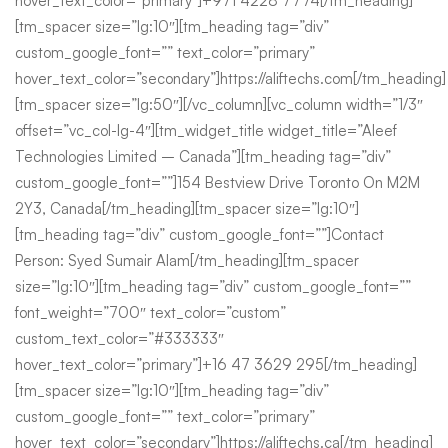
hover_text_color=”primary”]+971 4228 7774[/tm_heading]
[tm_spacer size=”lg:10″][tm_heading tag=”div”
custom_google_font=”” text_color=”primary”
hover_text_color=”secondary”]https://aliftechs.com[/tm_heading]
[tm_spacer size=”lg:50″][/vc_column][vc_column width=”1/3″
offset=”vc_col-lg-4″][tm_widget_title widget_title=”Aleef
Technologies Limited – Canada”][tm_heading tag=”div”
custom_google_font=””]154 Bestview Drive Toronto On M2M
2Y3, Canada[/tm_heading][tm_spacer size=”lg:10″]
[tm_heading tag=”div” custom_google_font=””]Contact
Person: Syed Sumair Alam[/tm_heading][tm_spacer
size=”lg:10″][tm_heading tag=”div” custom_google_font=””
font_weight=”700″ text_color=”custom”
custom_text_color=”#333333″
hover_text_color=”primary”]+16 47 3629 295[/tm_heading]
[tm_spacer size=”lg:10″][tm_heading tag=”div”
custom_google_font=”” text_color=”primary”
hover_text_color=”secondary”]https://aliftechs.ca[/tm_heading]