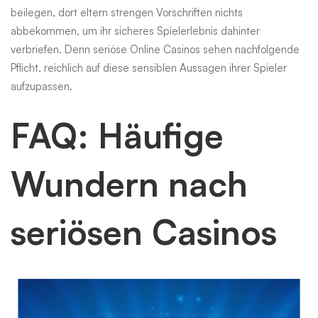
beilegen, dort eltern strengen Vorschriften nichts
abbekommen, um ihr sicheres Spielerlebnis dahinter
verbriefen. Denn seriöse Online Casinos sehen nachfolgende
Pflicht, reichlich auf diese sensiblen Aussagen ihrer Spieler
aufzupassen.
FAQ: Häufige
Wundern nach
seriösen Casinos