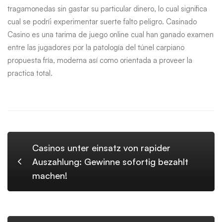
tragamonedas sin gastar su particular dinero, lo cual significa
cual se podrí¡ experimentar suerte falto peligro. Casinado
Casino es una tarima de juego online cual han ganado examen
entre las jugadores por la patologí­a del túnel carpiano
propuesta fría, moderna así­ como orientada a proveer la
practica total.
Casinos unter einsatz von rapider
Auszahlung: Gewinne sofortig bezahlt
machen!