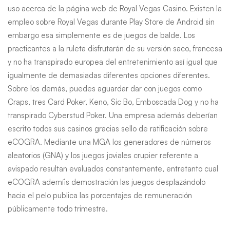
uso acerca de la página web de Royal Vegas Casino. Existen la
pasar
empleo sobre Royal Vegas durante Play Store de Android sin
embargo esa simplemente es de juegos de balde.
Los
practicantes a la ruleta disfrutarán de su versión saco, francesa
del
y no ha transpirado europea del entretenimiento así igual que
igualmente de demasiadas diferentes opciones diferentes.
tiempo
Sobre los demás, puedes aguardar dar con juegos como
Craps, tres Card Poker, Keno, Sic Bo, Emboscada Dog y no ha
transpirado Cyberstud Poker. Una empresa además deberían
bonos,
escrito todos sus casinos gracias sello de ratificación sobre
eCOGRA. Mediante una MGA los generadores de números
aleatorios (GNA) y los juegos joviales crupier referente a
juegos
avispado resultan evaluados constantemente, entretanto cual
eCOGRA ademí¡s demostración las juegos desplazándolo
y
hacia el pelo publica las porcentajes de remuneración
públicamente todo trimestre.