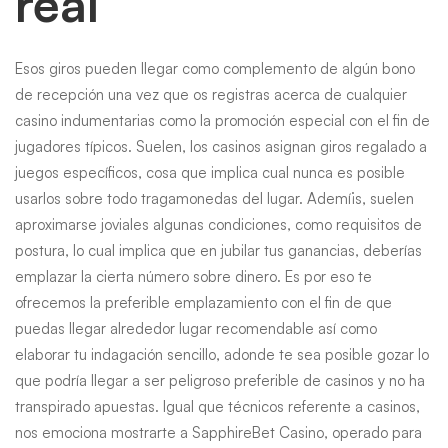
real
Esos giros pueden llegar como complemento de algún bono
de recepción una vez que os registras acerca de cualquier
casino indumentarias como la promoción especial con el fin de
jugadores tí­picos. Suelen, los casinos asignan giros regalado a
juegos específicos, cosa que implica cual nunca es posible
usarlos sobre todo tragamonedas del lugar. Ademí¡s, suelen
aproximarse joviales algunas condiciones, como requisitos de
postura, lo cual implica que en jubilar tus ganancias, deberías
emplazar la cierta número sobre dinero. Es por eso te
ofrecemos la preferible emplazamiento con el fin de que
puedas llegar alrededor lugar recomendable así­ como
elaborar tu indagación sencillo, adonde te sea posible gozar lo
que podrí­a llegar a ser peligroso preferible de casinos y no ha
transpirado apuestas. Igual que técnicos referente a casinos,
nos emociona mostrarte a SapphireBet Casino, operado para