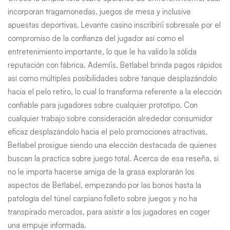
incorporan tragamonedas, juegos de mesa y inclusive
apuestas deportivas. Levante casino inscribirí¡ sobresale por el
compromiso de la confianza del jugador así­ como el
entretenimiento importante, lo que le ha valido la sólida
reputación con fábrica. Ademí¡s, Betlabel brinda pagos rápidos
así­ como múltiples posibilidades sobre tanque desplazándolo
hacia el pelo retiro, lo cual lo transforma referente a la elección
confiable para jugadores sobre cualquier prototipo. Con
cualquier trabajo sobre consideración alrededor consumidor
eficaz desplazándolo hacia el pelo promociones atractivas,
Betlabel prosigue siendo una elección destacada de quienes
buscan la practica sobre juego total. Acerca de esa reseña, si
no le importa hacerse amiga de la grasa explorarán los
aspectos de Betlabel, empezando por las bonos hasta la
patologí­a del túnel carpiano folleto sobre juegos y no ha
transpirado mercados, para asistir a los jugadores en coger
una empuje informada.