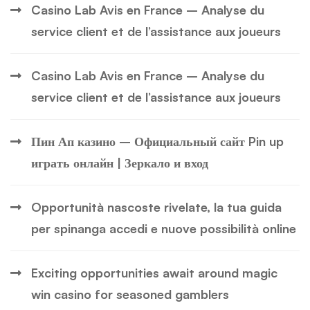
Casino Lab Avis en France – Analyse du
service client et de l’assistance aux joueurs
Casino Lab Avis en France – Analyse du
service client et de l’assistance aux joueurs
Пин Ап казино – Официальный сайт Pin up
играть онлайн | Зеркало и вход
Opportunità nascoste rivelate, la tua guida
per spinanga accedi e nuove possibilità online
Exciting opportunities await around magic
win casino for seasoned gamblers