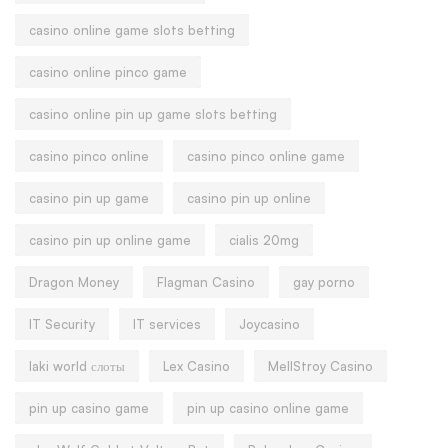
casino online game slots betting
casino online pinco game
casino online pin up game slots betting
casino pinco online
casino pinco online game
casino pin up game
casino pin up online
casino pin up online game
cialis 20mg
Dragon Money
Flagman Casino
gay porno
IT Security
IT services
Joycasino
laki world слоты
Lex Casino
MellStroy Casino
pin up casino game
pin up casino online game