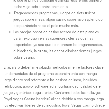
lo que le brinda cualquier estimulo resistentes primero
dicho viaje sobre entretenimiento.
Tragamonedas progresivas, juegos de slots típicos,
juegos sobre mesa, algún casino sobre vivo esplendido
desplazándolo hacia el pelo mucho más.
Las parejas bonos de casino acerca de esta plana os
darán explosión en las superiores ofertas que hay
disponibles, ya sea que te interesen las tragamonedas,
el blackjack, la ruleta, las dados eliminar demás juegos
sobre casino.
El aparato deberían evaluado meticulosamente factores clave
fundamentales de el programa esparcimiento con manga
larga dinero real referente a las casinos en línea, incluidos
retribución, apoyo, software acta, confiabilidad, calidad de el
juego y genéricos regulatorios. Conforme todos los hallazgos,
Royal Vegas Casino inscribirí¡ alinea debido a con manga larga
los efectivas líderes de su industria. Royal Vegas Casino ofrece