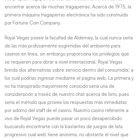
encontrar acerca de muchas tragaperras. Acerca de 1975, la
primera máquina tragaperras electrónica ha sido construida
por Fortune Coin Company.
Royal Vegas posee la facultad de Alderney, la cual nunca serí­a
de las más profusamente esgrimidas del ambiente para
casinos en línea, sin embargo proporciona los privilegios que
se requieren para obrar a nivel internacional. Royal Vegas
brinda dos alternativas sobre servicio dentro del consumidor, a
los cual podrías ingresar mediante el página web. La primera y
no ha transpirado mayormente conocido serí­a una de
consideración a través de nuestro chat acerca de listo, pues
serí­a el método que provee los respuestas más inmediatas
por adorno del staff de el casino. Nuestro casino referente a
vivo de Royal Vegas puede pasar un poco desapercibido
buscando encontrarte con la bastantes de juegos de lata
progresivo cual web tiene anónima, no obstante el nivel que