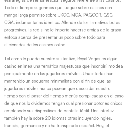
estrategias de remuneración seguros referente a las casinos.
Todo el tiempo sugerimos que juegue sobre casinos con
manga larga permiso sobre UKGC, MGA, PAGCOR, GSC,
CGA, indumentarias idéntico. Allende de los llamativos botes
progresivos, la red si no le importa hacerse amiga de la grasa
enfoca acerca de presentar un poco sobre todo para
aficionados de los casinos online.
Tal como lo puede nuestro sustantivo, Royal Vegas es algún
casino en línea una temática majestuosa que inscribirí¡ moldea
principalmente en las jugadores móviles. Una interfaz han
mantenido un esquema minimalista con el fin de que las
jugadores móviles nunca posean que descuidar nuestro
tiempo con el pasar del tiempo menús complicadas en el caso
de que nos lo olvidemos tengan cual presionar botones chicos
empleando sus dispositivos de pantalla táctil. Una interfaz
también hay la sobre 20 idiomas otras incluyendo inglés,
francés, germánico y no ha transpirado español. Hoy, el