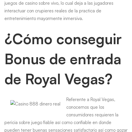
juegos de casino sobre vivo, lo cual deja a las jugadores
interactuar con crupieres reales de la practica de
entretenimiento mayormente inmersiva.
¿Cómo conseguir
Bonus de entrada
de Royal Vegas?
Referente a Royal Vegas,
conocemos que los
consumidores requieren la
pericia sobre juego fiable así­ como confiable en donde
pueden tener buenas sensaciones satisfactorio así­ como gozar