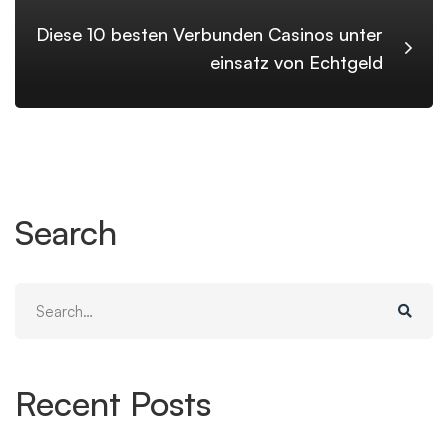
Diese 10 besten Verbunden Casinos unter
einsatz von Echtgeld
Search
Search
for:
Recent Posts