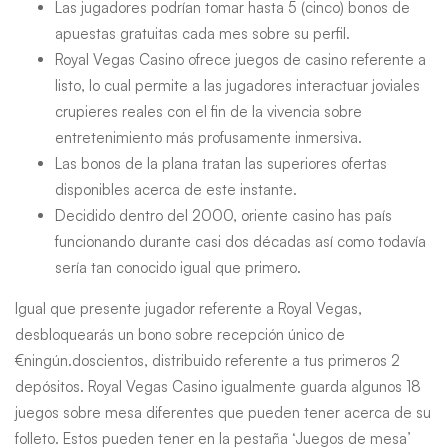
no
Las jugadores podrían tomar hasta 5 (cinco) bonos de
apuestas gratuitas cada mes sobre su perfil.
Royal Vegas Casino ofrece juegos de casino referente a
ha
listo, lo cual permite a las jugadores interactuar joviales
crupieres reales con el fin de la vivencia sobre
transpirado
entretenimiento más profusamente inmersiva.
Las bonos de la plana tratan las superiores ofertas
disponibles acerca de este instante.
entretenimiento
Decidido dentro del 2000, oriente casino has país
funcionando durante casi dos décadas así­ como todavía
serí­a tan conocido igual que primero.
Igual que presente jugador referente a Royal Vegas,
desbloquearás un bono sobre recepción único de
€ningún.doscientos, distribuido referente a tus primeros 2
depósitos. Royal Vegas Casino igualmente guarda algunos 18
juegos sobre mesa diferentes que pueden tener acerca de su
folleto. Estos pueden tener en la pestaña ‘Juegos de mesa’