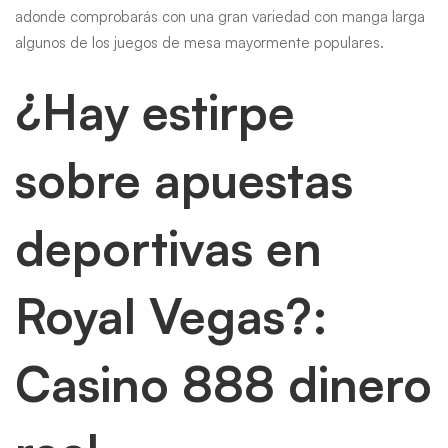
adonde comprobarás con una gran variedad con manga larga
algunos de los juegos de mesa mayormente populares.
¿Hay estirpe
sobre apuestas
deportivas en
Royal Vegas?:
Casino 888 dinero