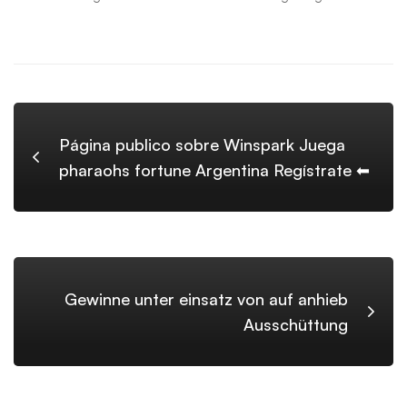
Página publico sobre Winspark Juega
pharaohs fortune Argentina Regístrate ⬅
Gewinne unter einsatz von auf anhieb
Ausschüttung