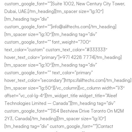
custom_google_font=””]Suite 1002, New Century City Tower,
Dubai, UAE.[/tm_heading][tm_spacer size=”lg:10″]
[tm_heading tag=”div”
custom_google_font=””]info@aliftechs.com[/tm_heading]
[tm_spacer size=”lg:10″][tm_heading tag=”div”
custom_google_font=”” font_weight=”700″
text_color=”custom” custom_text_color=”#333333″
hover_text_color=”primary”]+971 4228 7774[/tm_heading]
[tm_spacer size=”lg:10″][tm_heading tag=”div”
custom_google_font=”” text_color=”primary”
hover_text_color=”secondary”]https://aliftechs.com[/tm_heading]
[tm_spacer size=”lg:50″][/vc_column][vc_column width=”1/3″
offset=”vc_col-lg-4″][tm_widget_title widget_title=”Aleef
Technologies Limited – Canada”][tm_heading tag=”div”
custom_google_font=””]154 Bestview Drive Toronto On M2M
2Y3, Canada[/tm_heading][tm_spacer size=”lg:10″]
[tm_heading tag=”div” custom_google_font=””]Contact