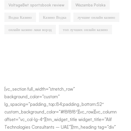
VoltageBet sportsbook review
Wazamba Polska
Водка Казино
Казино Водка
лучшие онлайн казино
онлайн казино лаки ворлд
топ лучших онлайн казино
[vc_section full_width=”stretch_row”
background_color=”custom”
lg_spacing=”padding_top:84;padding_bottom:52″
custom_background_color=”#f8f8f8″][vc_row][vc_column
offset=”vc_col-lg-4″][tm_widget_title widget_title=”Alif
Technologies Consultants – UAE”][tm_heading tag=”div”