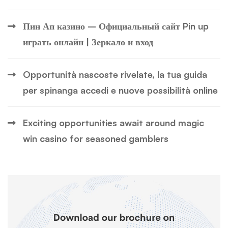
Пин Ап казино – Официальный сайт Pin up
играть онлайн | Зеркало и вход
Opportunità nascoste rivelate, la tua guida
per spinanga accedi e nuove possibilità online
Exciting opportunities await around magic
win casino for seasoned gamblers