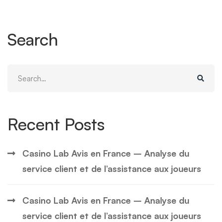
Search
Search
for:
Recent Posts
Casino Lab Avis en France – Analyse du
service client et de l’assistance aux joueurs
Casino Lab Avis en France – Analyse du
service client et de l’assistance aux joueurs