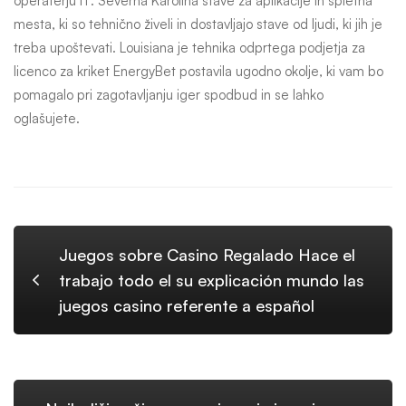
operaterju IT. Severna Karolina stave za aplikacije in spletna
mesta, ki so tehnično živeli in dostavljajo stave od ljudi, ki jih je
treba upoštevati. Louisiana je tehnika odprtega podjetja za
licenco za kriket EnergyBet postavila ugodno okolje, ki vam bo
pomagalo pri zagotavljanju iger spodbud in se lahko
oglašujete.
Juegos sobre Casino Regalado Hace el
trabajo todo el su explicación mundo las
juegos casino referente a español