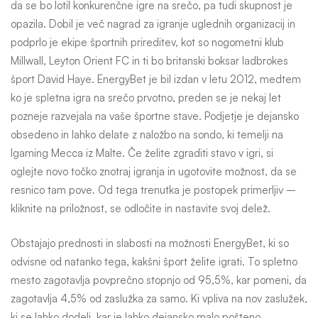
da se bo lotil konkurenčne igre na srečo, pa tudi skupnost je
nekaj
opazila. Dobil je več nagrad za igranje uglednih organizacij in
podprlo je ekipe športnih prireditev, kot so nogometni klub
možnosti
Millwall, Leyton Orient FC in ti bo britanski boksar
ladbrokes
šport
David Haye.
EnergyBet je bil izdan v letu 2012, medtem
ko je spletna igra na srečo prvotno, preden se je nekaj let
in
pozneje razvejala na vaše športne stave. Podjetje je dejansko
obsedeno in lahko delate z naložbo na sondo, ki temelji na
lahko
Igaming Mecca iz Malte. Če želite zgraditi stavo v igri, si
oglejte novo točko znotraj igranja in ugotovite možnost, da se
resnico tam pove. Od tega trenutka je postopek primerljiv –
igrate
kliknite na priložnost, se odločite in nastavite svoj delež.
Obstajajo prednosti in slabosti na možnosti EnergyBet, ki so
segmente
odvisne od natanko tega, kakšni šport želite igrati. To spletno
mesto zagotavlja povprečno stopnjo od 95,5%, kar pomeni, da
zagotavlja 4,5% od zaslužka za samo. Ki vpliva na nov zaslužek,
ki se lahko dodeli, kar je lahko dejansko malo pošteno.