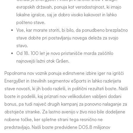
evropskih državah, ponuja kot verodostojnost, ki imajo
lokalne igralce, saj je dobro visoko kakovost in lahko
pošteno stave.
Vse, kar morate storiti, bi bilo, da ponudbeno brezplačno
stave dobite pri postavljanju novega deleža za svojo
stavo.
Od 18. 100 let je novo pristanišče morda zaščitilo
najnovejši lažni otok Gråen.
Popolnoma nov voznik ponuja edinstvene izbire iger na igrišči
EnergyBet in številnih segmentov eSports in lahko razkrijeta
stave novosti, ki jih bodo razkrili, in politični rezultati boste. Našli
boste in podelili, kaj priznati nov velikodušen vabljeni dodani
bonus, pa tudi največ drugih kampanj za ponovno nalaganje za
obstoječe stranke. Za lastno avenijo v živo niso bile dodeljene
nobene točke, ker spletne strani tega resnično ne
predstavljajo. Našli boste predvidene DOS.8 milijonov