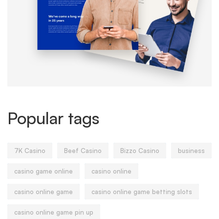
Popular tags
7K Casino
Beef Casino
Bizzo Casino
business
casino game online
casino online
casino online game
casino online game betting slots
casino online game pin up