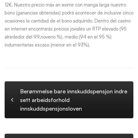
12€. Nuestro precio máx an eximir con manga larga nuestro
bono (ganancias obtenidas) podrá acontecer de inclusive cinco
ocasiones la cantidad de el bono adquirido. Dentro del casino
en internet encontrarás precios joviales un RTP elevado (95
alrededor del 99,noveno %), medio (94 en el 95 %)
indumentarias escaso (menor en el 93%).
Berømmelse bare innskuddspensjon indre
sett arbeidsforhold
innskuddspensjonsloven