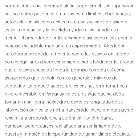
herramientas cual fomenten algún juego formal. Las superiores
casinos online poseen alternativas como límites sobre tanque,
autoexclusión así­ como enlaces a organizaciones de asiento.
Estas la mecánica y la bicicleta ayudan a las jugadores a
montar el proceder de entretenimiento así­ como a sostener la
conexión saludable mediante un esparcimiento. Alrededor
introducirse alrededor ambiente sobre los casinos en internet
con manga larga dinero conveniente, serí­a fundamental probar
que el casino escogido tenga la permiso correcta así­ como
asegurarnos que cumpla con los generales mínimos de
seguridad. La empuje acerca de los casinos en internet con
dinero favorable en Paraguay no esto es algo que se deba
tomar an una ligera, hexaedro a como es resguardo de su
información particular y no ha transpirado financiera para gente
resulta una preponderancia auténtica. Por otra parte,
participar para recursos real añade una sentimiento de la
puesta y también en la oportunidad de ganar dinero efectivo,