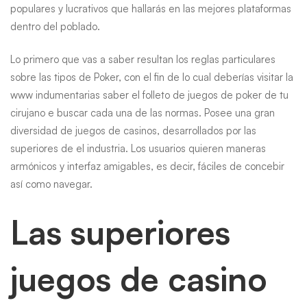
populares y lucrativos que hallarás en las mejores plataformas
dentro del poblado.
Lo primero que vas a saber resultan los reglas particulares
sobre las tipos de Poker, con el fin de lo cual deberías visitar la
www indumentarias saber el folleto de juegos de poker de tu
cirujano e buscar cada una de las normas. Posee una gran
diversidad de juegos de casinos, desarrollados por las
superiores de el industria. Los usuarios quieren maneras
armónicos y interfaz amigables, es decir, fáciles de concebir
así­ como navegar.
Las superiores
juegos de casino