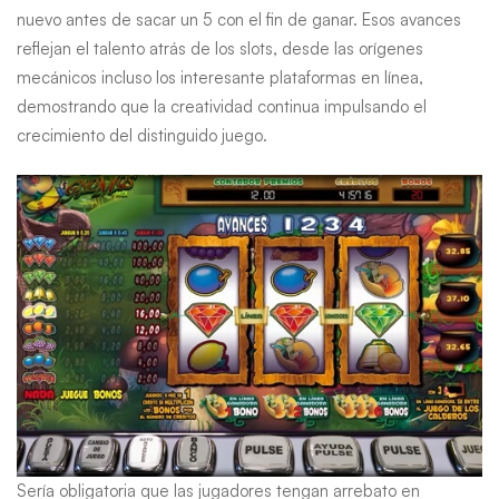
nuevo antes de sacar un 5 con el fin de ganar. Esos avances
reflejan el talento atrás de los slots, desde las orígenes
mecánicos incluso los interesante plataformas en línea,
demostrando que la creatividad continua impulsando el
crecimiento del distinguido juego.
Serí­a obligatoria que las jugadores tengan arrebato en