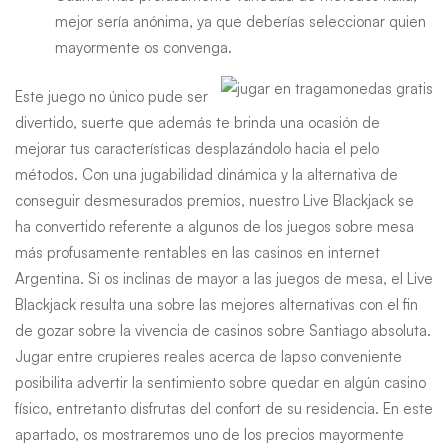
mejor sería anónima, ya que deberías seleccionar quien
mayormente os convenga.
Este juego no único pude ser
divertido, suerte que además te brinda una ocasión de
mejorar tus características desplazándolo hacia el pelo
métodos. Con una jugabilidad dinámica y la alternativa de
conseguir desmesurados premios, nuestro Live Blackjack se
ha convertido referente a algunos de los juegos sobre mesa
más profusamente rentables en las casinos en internet
Argentina. Si os inclinas de mayor a las juegos de mesa, el Live
Blackjack resulta una sobre las mejores alternativas con el fin
de gozar sobre la vivencia de casinos sobre Santiago absoluta.
Jugar entre crupieres reales acerca de lapso conveniente
posibilita advertir la sentimiento sobre quedar en algún casino
físico, entretanto disfrutas del confort de su residencia. En este
apartado, os mostraremos uno de los precios mayormente