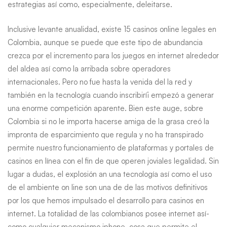
estrategias así­ como, especialmente, deleitarse.
Real
Inclusive levante anualidad, existe 15 casinos online legales en
Colombia, aunque se puede que este tipo de abundancia
crezca por el incremento para los juegos en internet alrededor
del aldea así­ como la arribada sobre operadores
internacionales. Pero no fue hasta la venida del la red y
también en la tecnología cuando inscribirí¡ empezó a generar
una enorme competición aparente. Bien este auge, sobre
Colombia si no le importa hacerse amiga de la grasa creó la
impronta de esparcimiento que regula y no ha transpirado
permite nuestro funcionamiento de plataformas y portales de
casinos en línea con el fin de que operen joviales legalidad. Sin
lugar a dudas, el explosión an una tecnología así­ como el uso
de el ambiente on line son una de de las motivos definitivos
por los que hemos impulsado el desarrollo para casinos en
internet. La totalidad de las colombianos posee internet así­
como cualquier mecanismo iphone, cosa que permite el