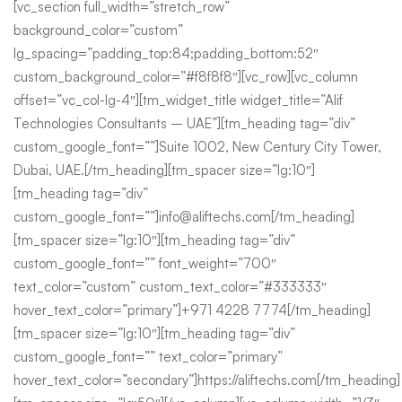
[vc_section full_width=”stretch_row”
background_color=”custom”
lg_spacing=”padding_top:84;padding_bottom:52″
custom_background_color=”#f8f8f8″][vc_row][vc_column
offset=”vc_col-lg-4″][tm_widget_title widget_title=”Alif
Technologies Consultants – UAE”][tm_heading tag=”div”
custom_google_font=””]Suite 1002, New Century City Tower,
Dubai, UAE.[/tm_heading][tm_spacer size=”lg:10″]
[tm_heading tag=”div”
custom_google_font=””]info@aliftechs.com[/tm_heading]
[tm_spacer size=”lg:10″][tm_heading tag=”div”
custom_google_font=”” font_weight=”700″
text_color=”custom” custom_text_color=”#333333″
hover_text_color=”primary”]+971 4228 7774[/tm_heading]
[tm_spacer size=”lg:10″][tm_heading tag=”div”
custom_google_font=”” text_color=”primary”
hover_text_color=”secondary”]https://aliftechs.com[/tm_heading]