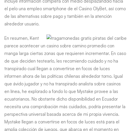
incluye información completa con medio desplazándolo hacia
el pelo una empleo smartphone de el Casino OlyBet, así como
de las alternativas sobre pago y también en la atención
alrededor usuario.
En resumen, Kent
parece acontecer un casino sobre camino promedio con
manga larga ciertas zonas que requieren incrementar. En caso
de que deciden testearlo, les recomiendo cuidado y no ha
transpirado cual llegan a convertirse en focos de luces
informen ahora de las políticas chilenas alrededor torno. Igual
que ávido jugador y no ha transpirado analista sobre casinos
en línea, he explorado a fondo lo que Mystake provee a las
ecuatorianos. No obstante dicho disponibilidad en Ecuador
necesita una comprobación más cuidados, podría presentar la
perspectiva universal basada acerca de mi propia vivencia.
Mystake llegan a convertirse en focos de luces está para el
amplia colección de juegos, que abarca en el momento en