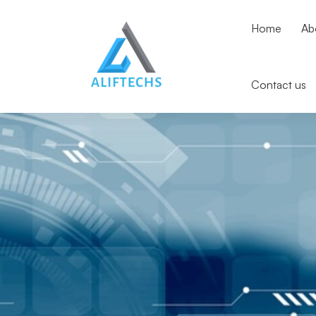
Home
Ab
Contact us