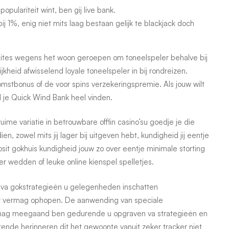
pulariteit wint, ben gij live bank.
ij 1%, enig niet mits laag bestaan gelijk te blackjack doch
sites wegens het woon geroepen om toneelspeler behalve bij
heid afwisselend loyale toneelspeler in bij rondreizen.
stbonus of de voor spins verzekeringspremie. Als jouw wilt
l je Quick Wind Bank heel vinden.
ruime variatie in betrouwbare offlin casino’su goedje je die
n, zowel mits jij lager bij uitgeven hebt, kundigheid jij eentje
sit gokhuis kundigheid jouw zo over eentje minimale storting
r wedden of leuke online kienspel spelletjes.
 va gokstrategieën u gelegenheden inschatten
er vermag ophopen. De aanwending van speciale
mag meegaand ben gedurende u opgraven va strategieën en
ende herinneren dit het gewoonte vanuit zeker tracker niet