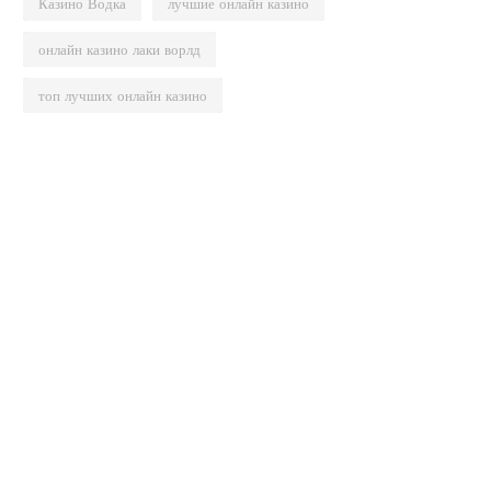
Казино Водка
лучшие онлайн казино
онлайн казино лаки ворлд
топ лучших онлайн казино