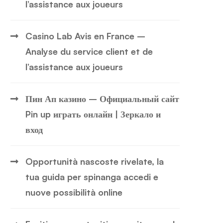
l’assistance aux joueurs
Casino Lab Avis en France –
Analyse du service client et de
l’assistance aux joueurs
Пин Ап казино – Официальный сайт
Pin up играть онлайн | Зеркало и
вход
Opportunità nascoste rivelate, la
tua guida per spinanga accedi e
nuove possibilità online