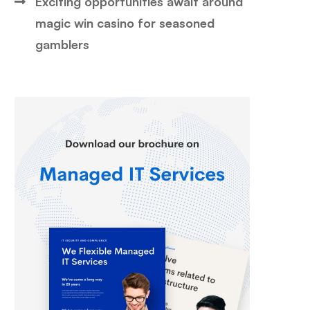
Exciting opportunities await around
magic win casino for seasoned
gamblers