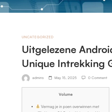
Uitgelezene
UNCATEGORIZED
Uitgelezene Androi
Android
Unique Intrekking
&
admins
May 15, 2025
0 Comment
iOS
Volume
Casino
Vermag je in poen overwinnen met