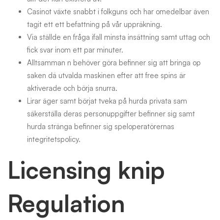
Casinot växte snabbt i folkguns och har omedelbar även
tagit ett ett befattning på vår uppräkning.
Via ställde en fråga ifall minsta insättning samt uttag och
fick svar inom ett par minuter.
Alltsamman n behöver göra befinner sig att bringa op
saken dä utvalda maskinen efter att free spins är
aktiverade och börja snurra.
Lirar äger samt börjat tveka på hurda privata sam
säkerställa deras personuppgifter befinner sig samt
hurda stränga befinner sig speloperatörernas
integritetspolicy.
Licensing knip
Regulation