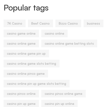
Popular tags
7K Casino
Beef Casino
Bizzo Casino
business
casino game online
casino online
casino online game
casino online game betting slots
casino online game pin up
casino online game slots betting
casino online pinco game
casino online pin up game slots betting
casino pinco online
casino pinco online game
casino pin up game
casino pin up online