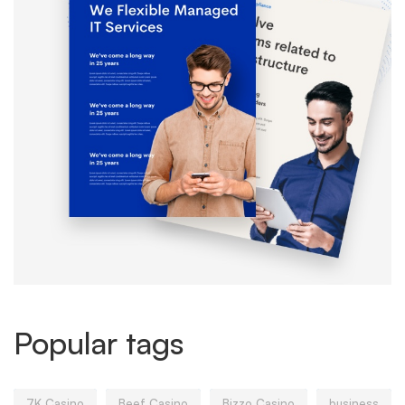
Popular tags
7K Casino
Beef Casino
Bizzo Casino
business