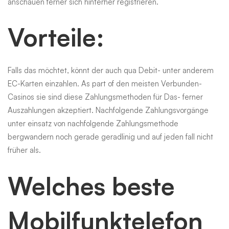
anschauen ferner sich hinterher registrieren.
Vorteile:
Falls das möchtet, könnt der auch qua Debit- unter anderem
EC-Karten einzahlen. As part of den meisten Verbunden-
Casinos sie sind diese Zahlungsmethoden für Das- ferner
Auszahlungen akzeptiert. Nachfolgende Zahlungsvorgänge
unter einsatz von nachfolgende Zahlungsmethode
bergwandern noch gerade geradlinig und auf jeden fall nicht
früher als.
Welches beste
Mobilfunktelefon