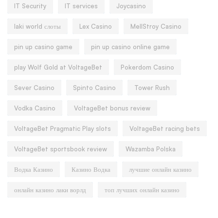
IT Security
IT services
Joycasino
laki world слоты
Lex Casino
MellStroy Casino
pin up casino game
pin up casino online game
play Wolf Gold at VoltageBet
Pokerdom Casino
Sever Casino
Spinto Casino
Tower Rush
Vodka Casino
VoltageBet bonus review
VoltageBet Pragmatic Play slots
VoltageBet racing bets
VoltageBet sportsbook review
Wazamba Polska
Водка Казино
Казино Водка
лучшие онлайн казино
онлайн казино лаки ворлд
топ лучших онлайн казино