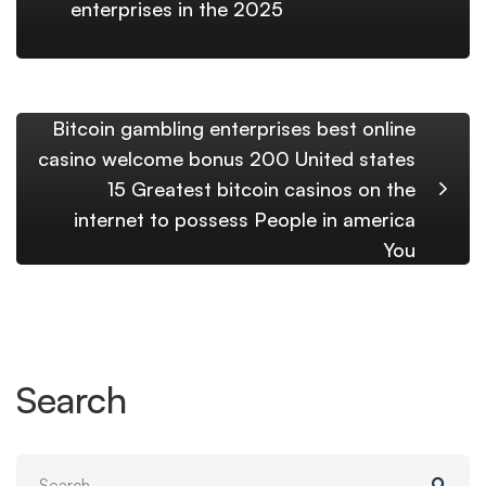
enterprises in the 2025
Bitcoin gambling enterprises best online
casino welcome bonus 200 United states
15 Greatest bitcoin casinos on the
internet to possess People in america
You
Search
Search