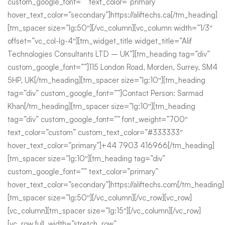
custom_google_font=”” text_color=”primary”
hover_text_color=”secondary”]https://aliftechs.ca[/tm_heading]
[tm_spacer size=”lg:50″][/vc_column][vc_column width=”1/3″
offset=”vc_col-lg-4″][tm_widget_title widget_title=”Alif
Technologies Consultants LTD – UK”][tm_heading tag=”div”
custom_google_font=””]115 London Road, Morden, Surrey, SM4
5HP, UK[/tm_heading][tm_spacer size=”lg:10″][tm_heading
tag=”div” custom_google_font=””]Contact Person: Sarmad
Khan[/tm_heading][tm_spacer size=”lg:10″][tm_heading
tag=”div” custom_google_font=”” font_weight=”700″
text_color=”custom” custom_text_color=”#333333″
hover_text_color=”primary”]+44 7903 416966[/tm_heading]
[tm_spacer size=”lg:10″][tm_heading tag=”div”
custom_google_font=”” text_color=”primary”
hover_text_color=”secondary”]https://aliftechs.com[/tm_heading]
[tm_spacer size=”lg:50″][/vc_column][/vc_row][vc_row]
[vc_column][tm_spacer size=”lg:15″][/vc_column][/vc_row]
[vc_row full_width=”stretch_row”