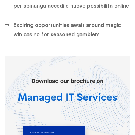
per spinanga accedi e nuove possibilità online
Exciting opportunities await around magic
win casino for seasoned gamblers