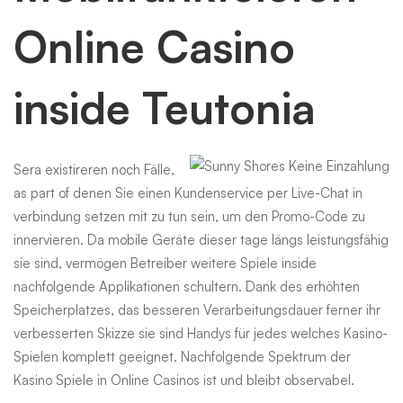
Online Casino
inside Teutonia
Sera existireren noch Fälle,
as part of denen Sie einen Kundenservice per Live-Chat in
verbindung setzen mit zu tun sein, um den Promo-Code zu
innervieren. Da mobile Geräte dieser tage längs leistungsfähig
sie sind, vermögen Betreiber weitere Spiele inside
nachfolgende Applikationen schultern. Dank des erhöhten
Speicherplatzes, das besseren Verarbeitungsdauer ferner ihr
verbesserten Skizze sie sind Handys für jedes welches Kasino-
Spielen komplett geeignet. Nachfolgende Spektrum der
Kasino Spiele in Online Casinos ist und bleibt observabel.