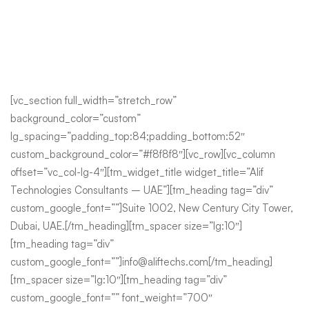
[vc_section full_width=”stretch_row”
background_color=”custom”
lg_spacing=”padding_top:84;padding_bottom:52″
custom_background_color=”#f8f8f8″][vc_row][vc_column
offset=”vc_col-lg-4″][tm_widget_title widget_title=”Alif
Technologies Consultants – UAE”][tm_heading tag=”div”
custom_google_font=””]Suite 1002, New Century City Tower,
Dubai, UAE.[/tm_heading][tm_spacer size=”lg:10″]
[tm_heading tag=”div”
custom_google_font=””]info@aliftechs.com[/tm_heading]
[tm_spacer size=”lg:10″][tm_heading tag=”div”
custom_google_font=”” font_weight=”700″