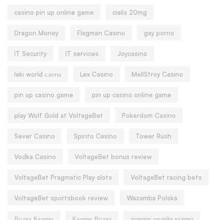
casino pin up online game
cialis 20mg
Dragon Money
Flagman Casino
gay porno
IT Security
IT services
Joycasino
laki world слоты
Lex Casino
MellStroy Casino
pin up casino game
pin up casino online game
play Wolf Gold at VoltageBet
Pokerdom Casino
Sever Casino
Spinto Casino
Tower Rush
Vodka Casino
VoltageBet bonus review
VoltageBet Pragmatic Play slots
VoltageBet racing bets
VoltageBet sportsbook review
Wazamba Polska
Водка Казино
Казино Водка
лучшие онлайн казино