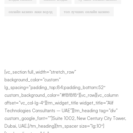
онлайн казино лаки ворлд
топ лучших онлайн казино
[vc_section full_width=”stretch_row”
background_color=”custom”
lg_spacing=”padding_top:84;padding_bottom:52″
custom_background_color=”#f8f8f8″][vc_row][vc_column
offset=”vc_col-lg-4″][tm_widget_title widget_title=”Alif
Technologies Consultants – UAE”][tm_heading tag=”div”
custom_google_font=””]Suite 1002, New Century City Tower,
Dubai, UAE.[/tm_heading][tm_spacer size=”lg:10″]