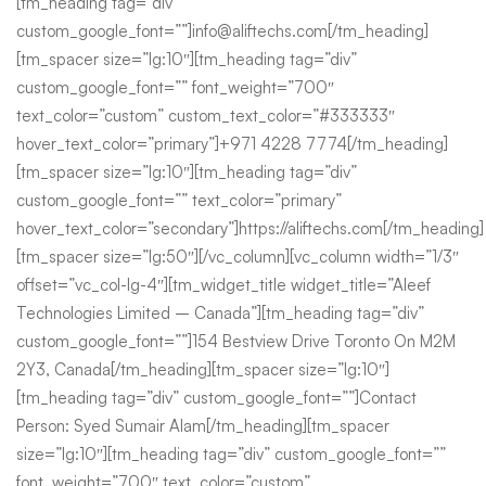
[tm_heading tag=”div”
custom_google_font=””]info@aliftechs.com[/tm_heading]
[tm_spacer size=”lg:10″][tm_heading tag=”div”
custom_google_font=”” font_weight=”700″
text_color=”custom” custom_text_color=”#333333″
hover_text_color=”primary”]+971 4228 7774[/tm_heading]
[tm_spacer size=”lg:10″][tm_heading tag=”div”
custom_google_font=”” text_color=”primary”
hover_text_color=”secondary”]https://aliftechs.com[/tm_heading]
[tm_spacer size=”lg:50″][/vc_column][vc_column width=”1/3″
offset=”vc_col-lg-4″][tm_widget_title widget_title=”Aleef
Technologies Limited – Canada”][tm_heading tag=”div”
custom_google_font=””]154 Bestview Drive Toronto On M2M
2Y3, Canada[/tm_heading][tm_spacer size=”lg:10″]
[tm_heading tag=”div” custom_google_font=””]Contact
Person: Syed Sumair Alam[/tm_heading][tm_spacer
size=”lg:10″][tm_heading tag=”div” custom_google_font=””
font_weight=”700″ text_color=”custom”