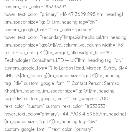
custom_text_color=”#333333″
hover_text_color=”primary”]+16 47 3629 295[/tm_heading]
[tm_spacer size=”lg:10″][tm_heading tag=”div”
custom_google_font=”” text_color=”primary”
hover_text_color=”secondary”]https://aliftechs.ca[/tm_heading]
[tm_spacer size=”lg:50″][/vc_column][vc_column width=”1/3″
offset=”vc_col-lg-4″][tm_widget_title widget_title=”Alif
Technologies Consultants LTD – UK”][tm_heading tag=”div”
custom_google_font=””]115 London Road, Morden, Surrey, SM4
5HP, UK[/tm_heading][tm_spacer size=”lg:10″][tm_heading
tag=”div” custom_google_font=””]Contact Person: Sarmad
Khan[/tm_heading][tm_spacer size=”lg:10″][tm_heading
tag=”div” custom_google_font=”” font_weight=”700″
text_color=”custom” custom_text_color=”#333333″
hover_text_color=”primary”]+44 7903 416966[/tm_heading]
[tm_spacer size=”lg:10″][tm_heading tag=”div”
custom_google_font=”” text_color=”primary”