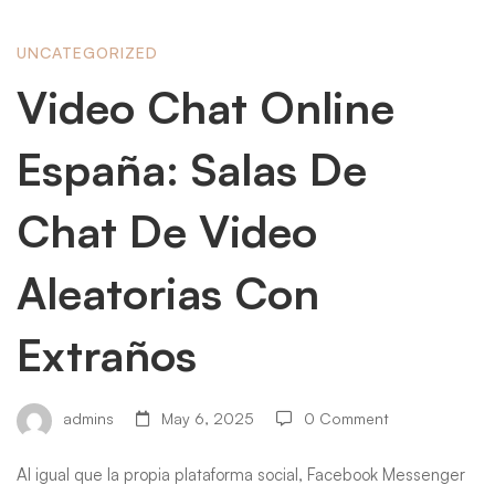
Video
UNCATEGORIZED
Video Chat Online
Chat
España: Salas De
Online
Chat De Video
Aleatorias Con
España:
Extraños
Salas
admins
May 6, 2025
0 Comment
De
Al igual que la propia plataforma social, Facebook Messenger