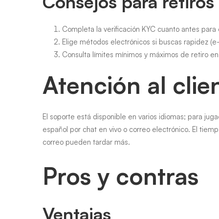
Consejos para retiros
Completa la verificación KYC cuanto antes para 
Elige métodos electrónicos si buscas rapidez (e-
Consulta límites mínimos y máximos de retiro en
Atención al clie
El soporte está disponible en varios idiomas; para ju
español por chat en vivo o correo electrónico. El tiemp
correo pueden tardar más.
Pros y contras
Ventajas