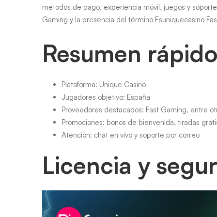
métodos de pago, experiencia móvil, juegos y soporte
Gaming y la presencia del término
Esuniquecasino Fa
jugadores
Resumen rápid
desde
Plataforma: Unique Casino
España
Jugadores objetivo: España
Proveedores destacados: Fast Gaming, entre ot
Promociones: bonos de bienvenida, tiradas gratis
Atención: chat en vivo y soporte por correo
Licencia y segu