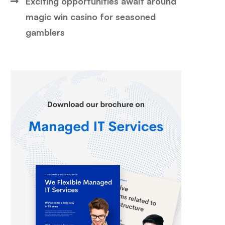
Exciting opportunities await around
magic win casino for seasoned
gamblers