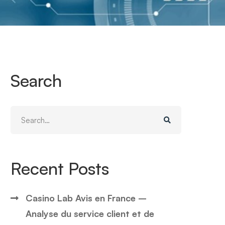
Search
Search
for:
Recent Posts
Casino Lab Avis en France –
Analyse du service client et de