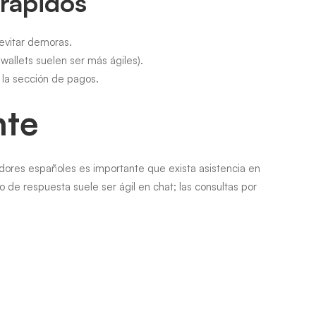
 rápidos
evitar demoras.
wallets suelen ser más ágiles).
 la sección de pagos.
nte
gadores españoles es importante que exista asistencia en
o de respuesta suele ser ágil en chat; las consultas por