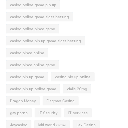
casino online game pin up
casino online game slots betting
casino online pinco game
casino online pin up game slots betting
casino pinco online
casino pinco online game
casino pin up game
casino pin up online
casino pin up online game
cialis 20mg
Dragon Money
Flagman Casino
gay porno
IT Security
IT services
Joycasino
laki world слоты
Lex Casino