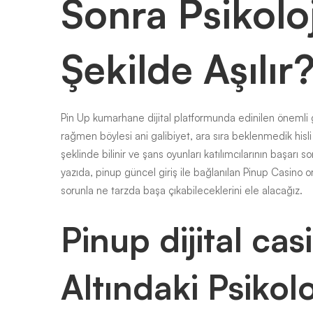
Sonra Psikoloj
Sonra
Şekilde Aşılır
Psikolojik
Pin Up kumarhane dijital platformunda edinilen önemli g
Kesinti:
rağmen böylesi ani galibiyet, ara sıra beklenmedik hisli
şeklinde bilinir ve şans oyunları katılımcılarının başarı 
Ne
yazıda, pinup güncel giriş ile bağlanılan Pinup Casino or
sorunla ne tarzda başa çıkabileceklerini ele alacağız.
Şekilde
Pinup dijital ca
Aşılır?
Altındaki Psikolo