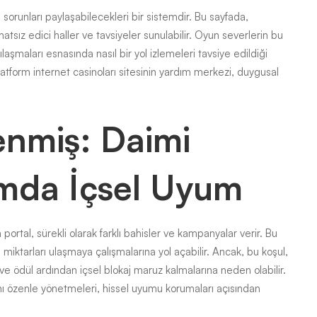
i sorunları paylaşabilecekleri bir sistemdir. Bu sayfada,
atsız edici haller ve tavsiyeler sunulabilir. Oyun severlerin bu
aşmaları esnasında nasıl bir yol izlemeleri tavsiye edildiği
latform internet casinoları sitesinin yardım merkezi, duygusal
enmiş: Daimi
rmda İçsel Uyum
n portal, sürekli olarak farklı bahisler ve kampanyalar verir. Bu
a miktarları ulaşmaya çalışmalarına yol açabilir. Ancak, bu koşul,
ve ödül ardından içsel blokaj maruz kalmalarına neden olabilir.
ını özenle yönetmeleri, hissel uyumu korumaları açısından