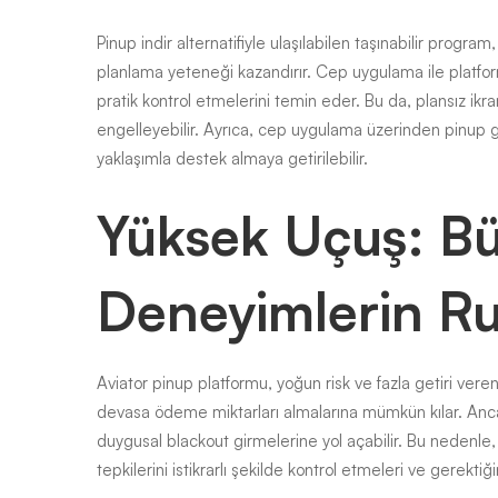
Pinup indir alternatifiyle ulaşılabilen taşınabilir progra
planlama yeteneği kazandırır. Cep uygulama ile platforma
pratik kontrol etmelerini temin eder. Bu da, plansız i
engelleyebilir. Ayrıca, cep uygulama üzerinden pinup ge
yaklaşımla destek almaya getirilebilir.
Yüksek Uçuş: B
Deneyimlerin Ru
Aviator pinup platformu, yoğun risk ve fazla getiri vere
devasa ödeme miktarları almalarına mümkün kılar. Ancak,
duygusal blackout girmelerine yol açabilir. Bu nedenle, k
tepkilerini istikrarlı şekilde kontrol etmeleri ve gerekt