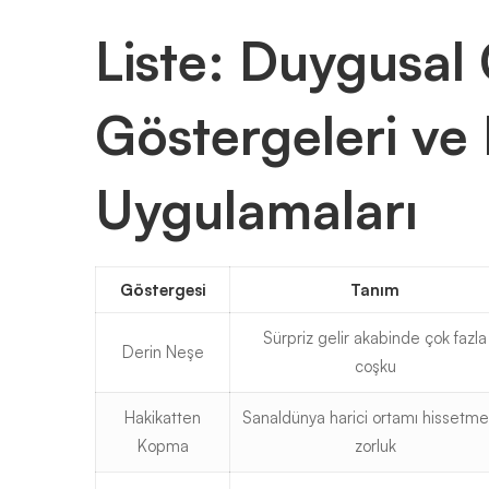
Liste: Duygusal
Göstergeleri ve
Uygulamaları
Göstergesi
Tanım
Sürpriz gelir akabinde çok fazla
Derin Neşe
coşku
Hakikatten
Sanaldünya harici ortamı hissetm
Kopma
zorluk