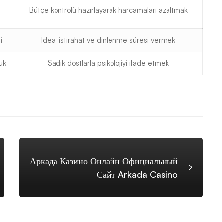
Bütçe kontrolü hazırlayarak harcamaları azaltmak
i
İdeal istirahat ve dinlenme süresi vermek
uk
Sadık dostlarla psikolojiyi ifade etmek
Аркада Казино Онлайн Официальный
Сайт Arkada Casino