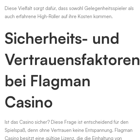
Diese Vielfalt sorgt dafür, dass sowohl Gelegenheitsspieler als
auch erfahrene High-Roller auf ihre Kosten kommen.
Sicherheits- und
Vertrauensfaktore
bei Flagman
Casino
Ist das Casino sicher? Diese Frage ist entscheidend für den
Spielspaß, denn ohne Vertrauen keine Entspannung. Flagman
Casino besitzt eine gültige Lizenz, die die Einhaltung von