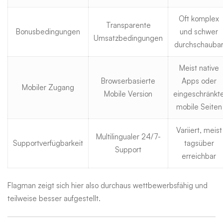
Oft komplex
Transparente
Bonusbedingungen
und schwer
Umsatzbedingungen
durchschauba
Meist native
Browserbasierte
Apps oder
Mobiler Zugang
Mobile Version
eingeschränkt
mobile Seiten
Variiert, meist
Multilingualer 24/7-
Supportverfügbarkeit
tagsüber
Support
erreichbar
Flagman zeigt sich hier also durchaus wettbewerbsfähig und
teilweise besser aufgestellt.