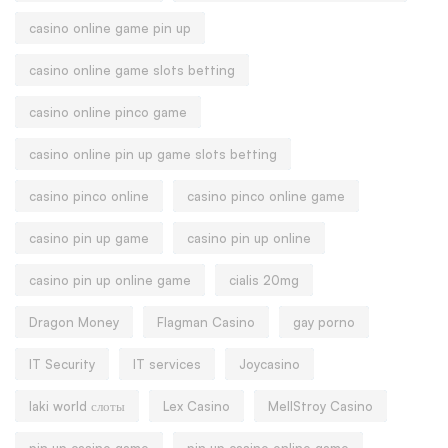
casino online game pin up
casino online game slots betting
casino online pinco game
casino online pin up game slots betting
casino pinco online
casino pinco online game
casino pin up game
casino pin up online
casino pin up online game
cialis 20mg
Dragon Money
Flagman Casino
gay porno
IT Security
IT services
Joycasino
laki world слоты
Lex Casino
MellStroy Casino