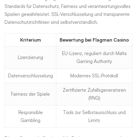
Standards für Datenschutz, Fairness und verantwortungsvolles
Spielen gewährleistet. SSL-Verschlüsselung und transparente
Datenschutzrichtlinien sind selbstverständlich.
Kriterium
Bewertung bei Flagman Casino
EU-Lizenz, reguliert durch Malta
Lizenzierung
Gaming Authority
Datenverschlüsselung
Modernes SSL-Protokoll
Zertifizierte Zufallsgeneratoren
Fairness der Spiele
(RNG)
Responsible
Tools zur Selbstausschluss und
Gambling
Limits