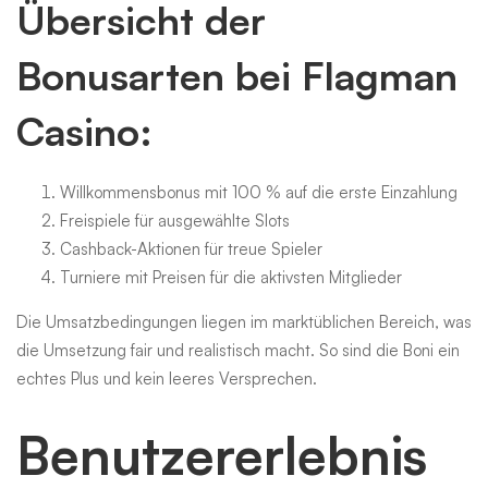
Übersicht der
Bonusarten bei Flagman
Casino:
Willkommensbonus mit 100 % auf die erste Einzahlung
Freispiele für ausgewählte Slots
Cashback-Aktionen für treue Spieler
Turniere mit Preisen für die aktivsten Mitglieder
Die Umsatzbedingungen liegen im marktüblichen Bereich, was
die Umsetzung fair und realistisch macht. So sind die Boni ein
echtes Plus und kein leeres Versprechen.
Benutzererlebnis