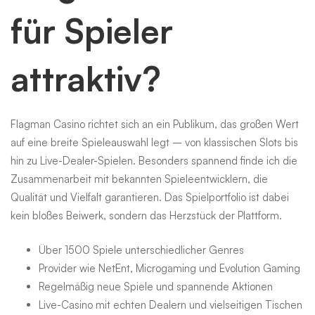
für Spieler
attraktiv?
Flagman Casino richtet sich an ein Publikum, das großen Wert
auf eine breite Spieleauswahl legt – von klassischen Slots bis
hin zu Live-Dealer-Spielen. Besonders spannend finde ich die
Zusammenarbeit mit bekannten Spieleentwicklern, die
Qualität und Vielfalt garantieren. Das Spielportfolio ist dabei
kein bloßes Beiwerk, sondern das Herzstück der Plattform.
Über 1500 Spiele unterschiedlicher Genres
Provider wie NetEnt, Microgaming und Evolution Gaming
Regelmäßig neue Spiele und spannende Aktionen
Live-Casino mit echten Dealern und vielseitigen Tischen