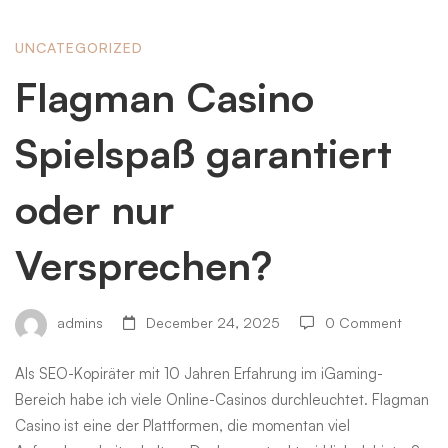
Flagman
UNCATEGORIZED
Flagman Casino
Casino
Spielspaß garantiert
Spielspaß
oder nur
Versprechen?
garantiert
oder
admins
December 24, 2025
0 Comment
Als SEO-Kopiräter mit 10 Jahren Erfahrung im iGaming-
nur
Bereich habe ich viele Online-Casinos durchleuchtet. Flagman
Casino ist eine der Plattformen, die momentan viel