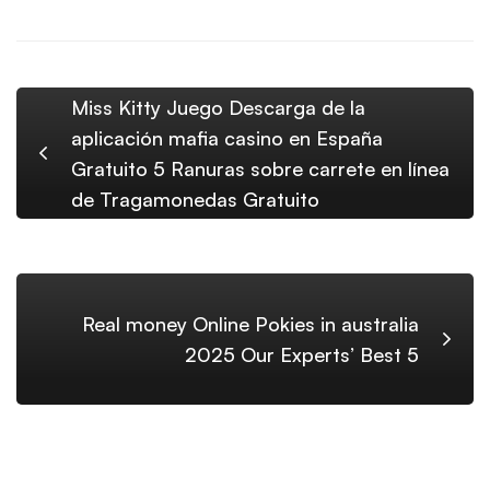
Miss Kitty Juego Descarga de la
aplicación mafia casino en España
Gratuito 5 Ranuras sobre carrete en línea
de Tragamonedas Gratuito
Real money Online Pokies in australia
2025 Our Experts’ Best 5