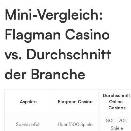
Mini-Vergleich:
Flagman Casino
vs. Durchschnitt
der Branche
Durchschnitt
Aspekte
Flagman Casino
Online-
Casinos
800-1200
Spielevielfalt
Über 1500 Spiele
Spiele