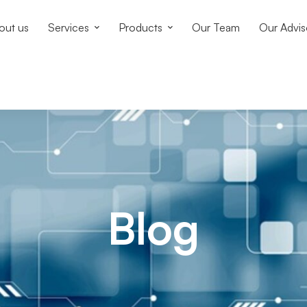
out us
Services
Products
Our Team
Our Advis
Blog