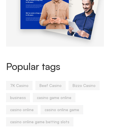
Popular tags
7K Casino
Beef Casino
Bizzo Casino
business
casino game online
casino online
casino online game
casino online game betting slots