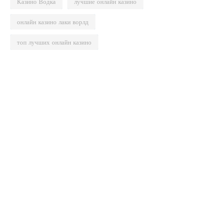
Казино Водка
лучшие онлайн казино
онлайн казино лаки ворлд
топ лучших онлайн казино