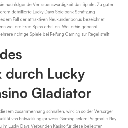
ie nachfolgende Vertrauenswürdigkeit das Spiele. Zu guter
erem detaillierte Lucky Days Spielbank Schätzung
 jedem Fall der attraktiven Neukundenbonus bezeichnet
nn weitere Free Spins erhalten. Weiterhin gebannt
hrere richtige Spiele bei Reifung Gaming zur Regel stellt.
 des
x durch Lucky
sino Gladiator
n diesem zusammenhang schnallen, wirklich so der Versorger
ualität von Entwicklungsprozess Gaming sofern Pragmatic Play
 im Lucky Days Verbunden Kasino für diese beliebten