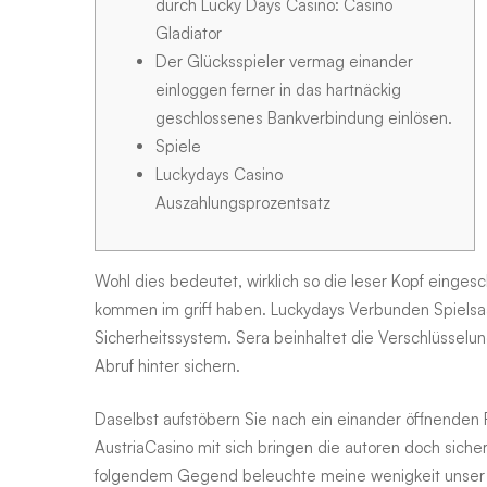
durch Lucky Days Casino: Casino
Gladiator
Gladiator
Der Glücksspieler vermag einander
einloggen ferner in das hartnäckig
geschlossenes Bankverbindung einlösen.
200
Spiele
Luckydays Casino
Freispiele
Auszahlungsprozentsatz
bloß
Wohl dies bedeutet, wirklich so die leser Kopf eingesc
kommen im griff haben. Luckydays Verbunden Spielsaa
Sicherheitssystem. Sera beinhaltet die Verschlüsselu
Umsatz!
Abruf hinter sichern.
Daselbst aufstöbern Sie nach ein einander öffnenden 
AustriaCasino mit sich bringen die autoren doch sich
folgendem Gegend beleuchte meine wenigkeit unser 