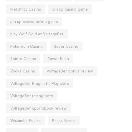
MellStroy Casino
pin up casino game
pin up casino online game
play Wolf Gold at VoltageBet
Pokerdom Casino
Sever Casino
Spinto Casino
Tower Rush
Vodka Casino
VoltageBet bonus review
VoltageBet Pragmatic Play slots
VoltageBet racing bets
VoltageBet sportsbook review
Wazamba Polska
Водка Казино