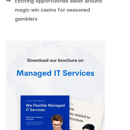
Exciting opportunities await around
magic win casino for seasoned
gamblers