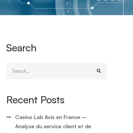
Search
Search
for:
Recent Posts
Casino Lab Avis en France –
Analyse du service client et de