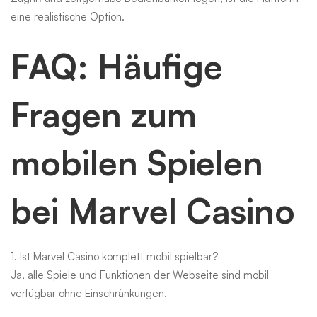
eine realistische Option.
FAQ: Häufige
Fragen zum
mobilen Spielen
bei Marvel Casino
1. Ist Marvel Casino komplett mobil spielbar?
Ja, alle Spiele und Funktionen der Webseite sind mobil
verfügbar ohne Einschränkungen.