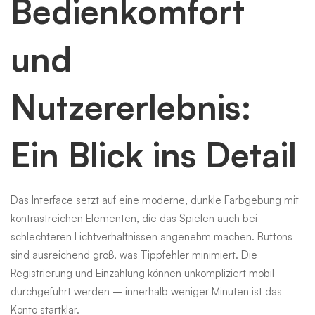
Bedienkomfort
und
Nutzererlebnis:
Ein Blick ins Detail
Das Interface setzt auf eine moderne, dunkle Farbgebung mit
kontrastreichen Elementen, die das Spielen auch bei
schlechteren Lichtverhältnissen angenehm machen. Buttons
sind ausreichend groß, was Tippfehler minimiert. Die
Registrierung und Einzahlung können unkompliziert mobil
durchgeführt werden – innerhalb weniger Minuten ist das
Konto startklar.