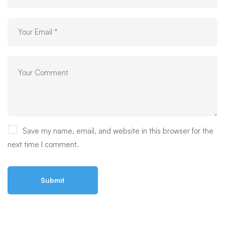
Save my name, email, and website in this browser for the
next time I comment.