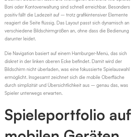
Boni oder Kontoverwaltung sind schnell erreichbar. Besonders
positiv fällt die Ladezeit auf – trotz grafikintensiver Elemente
reagiert die Seite flüssig. Das Layout passt sich dynamisch an
verschiedene Bildschirmgrößen an, ohne dass die Bedienung
darunter leidet.
Die Navigation basiert auf einem Hamburger-Menü, das sich
diskret in der linken oberen Ecke befindet. Damit wird der
Bildschirm nicht überladen, was eine fokussierte Spielauswahl
ermöglicht. Insgesamt zeichnet sich die mobile Oberfläche
durch simplizität und Übersichtlichkeit aus – genau das, was
Spieler unterwegs erwarten.
Spieleportfolio auf
mobilen Geräten