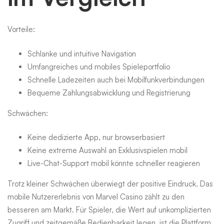
Vorteile:
Schlanke und intuitive Navigation
Umfangreiches und mobiles Spieleportfolio
Schnelle Ladezeiten auch bei Mobilfunkverbindungen
Bequeme Zahlungsabwicklung und Registrierung
Schwächen:
Keine dedizierte App, nur browserbasiert
Keine extreme Auswahl an Exklusivspielen mobil
Live-Chat-Support mobil könnte schneller reagieren
Trotz kleiner Schwächen überwiegt der positive Eindruck. Das
mobile Nutzererlebnis von Marvel Casino zählt zu den
besseren am Markt. Für Spieler, die Wert auf unkomplizierten
Zugriff und zeitgemäße Bedienbarkeit legen, ist die Plattform