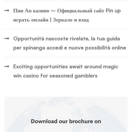
Пин Ап казино – Официальный сайт Pin up
играть онлайн | Зеркало и вход
Opportunità nascoste rivelate, la tua guida
per spinanga accedi e nuove possibilità online
Exciting opportunities await around magic
win casino for seasoned gamblers