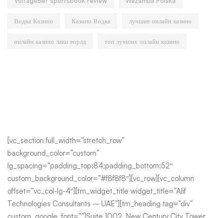
VoltageBet sportsbook review
Wazamba Polska
Водка Казино
Казино Водка
лучшие онлайн казино
онлайн казино лаки ворлд
топ лучших онлайн казино
[vc_section full_width=”stretch_row”
background_color=”custom”
lg_spacing=”padding_top:84;padding_bottom:52″
custom_background_color=”#f8f8f8″][vc_row][vc_column
offset=”vc_col-lg-4″][tm_widget_title widget_title=”Alif
Technologies Consultants – UAE”][tm_heading tag=”div”
custom_google_font=””]Suite 1002, New Century City Tower,