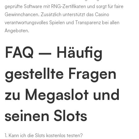
geprüfte Software mit RNG-Zertifikaten und sorgt für faire
Gewinnchancen. Zusätzlich unterstützt das Casino
verantwortungsvolles Spielen und Transparenz bei allen
Angeboten.
FAQ – Häufig
gestellte Fragen
zu Megaslot und
seinen Slots
1. Kann ich die Slots kostenlos testen?