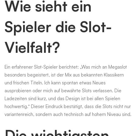
Wie sieht ein
Spieler die Slot-
Vielfalt?
Ein erfahrener Slot-Spieler berichtet: „Was mich an Megaslot
besonders begeistert, ist der Mix aus bekannten Klassikern
und frischen Titeln. Ich kann spontan etwas Neues
ausprobieren oder mich auf bewährte Slots verlassen. Die
Ladezeiten sind kurz, und das Design ist bei allen Spielen
hochwertig.“ Dieser Eindruck bestätigt, dass die Slots nicht nur
variantenreich, sondern auch technisch auf hohem Niveau sind.
Die wichtigsten