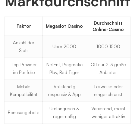
Marktdurchschnitt
Durchschnitt
Faktor
Megaslot Casino
Online-Casino
Anzahl der
Über 2000
1000-1500
Slots
Top-Provider
NetEnt, Pragmatic
Oft nur 2-3 große
im Portfolio
Play, Red Tiger
Anbieter
Mobile
Vollständig
Teilweise oder
Kompatibilität
responsiv & App
eingeschränkt
Umfangreich &
Variierend, meist
Bonusangebote
regelmäßig
weniger attraktiv