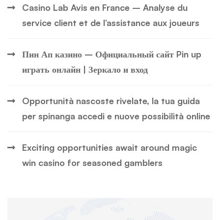
Casino Lab Avis en France – Analyse du
service client et de l’assistance aux joueurs
Пин Ап казино – Официальный сайт Pin up
играть онлайн | Зеркало и вход
Opportunità nascoste rivelate, la tua guida
per spinanga accedi e nuove possibilità online
Exciting opportunities await around magic
win casino for seasoned gamblers