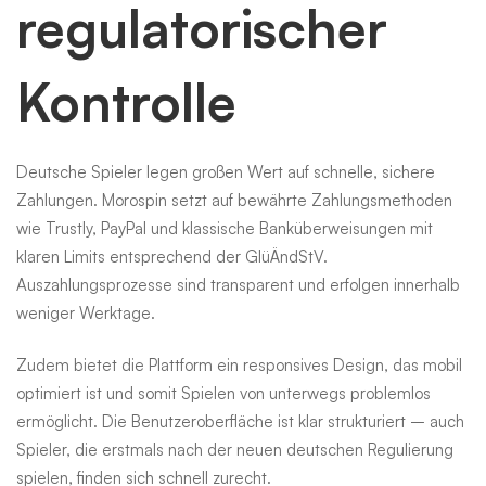
regulatorischer
Kontrolle
Deutsche Spieler legen großen Wert auf schnelle, sichere
Zahlungen. Morospin setzt auf bewährte Zahlungsmethoden
wie Trustly, PayPal und klassische Banküberweisungen mit
klaren Limits entsprechend der GlüÄndStV.
Auszahlungsprozesse sind transparent und erfolgen innerhalb
weniger Werktage.
Zudem bietet die Plattform ein responsives Design, das mobil
optimiert ist und somit Spielen von unterwegs problemlos
ermöglicht. Die Benutzeroberfläche ist klar strukturiert – auch
Spieler, die erstmals nach der neuen deutschen Regulierung
spielen, finden sich schnell zurecht.