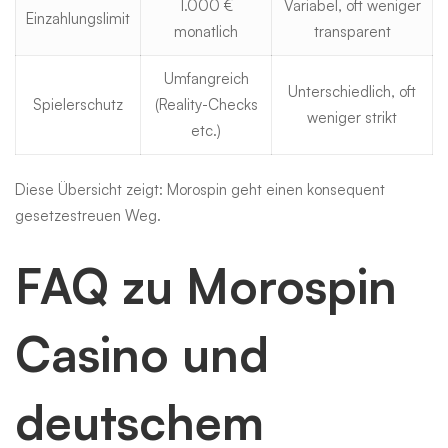
1.000 €
Variabel, oft weniger
Einzahlungslimit
monatlich
transparent
Umfangreich
Unterschiedlich, oft
Spielerschutz
(Reality-Checks
weniger strikt
etc.)
Diese Übersicht zeigt: Morospin geht einen konsequent
gesetzestreuen Weg.
FAQ zu Morospin
Casino und
deutschem