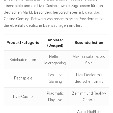
Tischspiele und ein Live-Casino, jeweils zugelassen für den
deutschen Markt. Besonders hervorzuheben ist, dass das
Casino Gaming-Software von renommierten Providern nutzt,
die ebenfalls deutsche Lizenzauflagen erfüllen.
Anbieter
Produktkategorie
Besonderheiten
(Beispiel)
NetEnt,
Max. Einsatz 1 € pro
Spielautomaten
Microgaming
Spin
Evolution
Live-Dealer mit
Tischspiele
Gaming
deutschen Limits
Pragmatic
Zeitlimit und Reality-
Live-Casino
Play Live
Checks
Ausschließlich