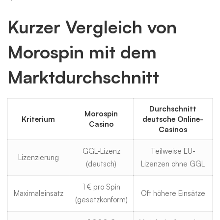
Kurzer Vergleich von
Morospin mit dem
Marktdurchschnitt
Durchschnitt
Morospin
Kriterium
deutsche Online-
Casino
Casinos
GGL-Lizenz
Teilweise EU-
Lizenzierung
(deutsch)
Lizenzen ohne GGL
1 € pro Spin
Maximaleinsatz
Oft höhere Einsätze
(gesetzkonform)