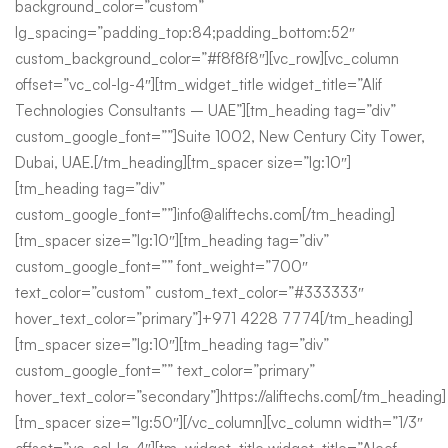
background_color=”custom”
lg_spacing=”padding_top:84;padding_bottom:52″
custom_background_color=”#f8f8f8″][vc_row][vc_column
offset=”vc_col-lg-4″][tm_widget_title widget_title=”Alif
Technologies Consultants – UAE”][tm_heading tag=”div”
custom_google_font=””]Suite 1002, New Century City Tower,
Dubai, UAE.[/tm_heading][tm_spacer size=”lg:10″]
[tm_heading tag=”div”
custom_google_font=””]info@aliftechs.com[/tm_heading]
[tm_spacer size=”lg:10″][tm_heading tag=”div”
custom_google_font=”” font_weight=”700″
text_color=”custom” custom_text_color=”#333333″
hover_text_color=”primary”]+971 4228 7774[/tm_heading]
[tm_spacer size=”lg:10″][tm_heading tag=”div”
custom_google_font=”” text_color=”primary”
hover_text_color=”secondary”]https://aliftechs.com[/tm_heading]
[tm_spacer size=”lg:50″][/vc_column][vc_column width=”1/3″