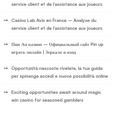
service client et de l’assistance aux joueurs
Casino Lab Avis en France – Analyse du
service client et de l’assistance aux joueurs
Пин Ап казино – Официальный сайт Pin up
играть онлайн | Зеркало и вход
Opportunità nascoste rivelate, la tua guida
per spinanga accedi e nuove possibilità online
Exciting opportunities await around magic
win casino for seasoned gamblers