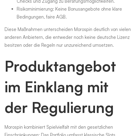
Checks und Zugang zu Beratungsmöglichkeiten.
Risikominimierung: Keine Bonusangebote ohne klare
Bedingungen, faire AGB.
Diese Maßnahmen unterscheiden Morospin deutlich von vielen
anderen Anbietern, die entweder noch keine deutsche Lizenz
besitzen oder die Regeln nur unzureichend umsetzen.
Produktangebot
im Einklang mit
der Regulierung
Morospin kombiniert Spielvielfalt mit den gesetzlichen
Einschränkungen: Das Portfolio umfasst klassische Slots,