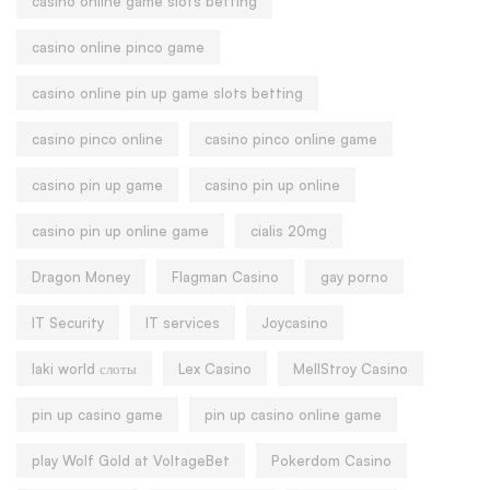
casino online game slots betting
casino online pinco game
casino online pin up game slots betting
casino pinco online
casino pinco online game
casino pin up game
casino pin up online
casino pin up online game
cialis 20mg
Dragon Money
Flagman Casino
gay porno
IT Security
IT services
Joycasino
laki world слоты
Lex Casino
MellStroy Casino
pin up casino game
pin up casino online game
play Wolf Gold at VoltageBet
Pokerdom Casino