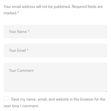
Your email address will not be published.
Required fields are
marked
*
Save my name, email, and website in this browser for the
next time I comment.