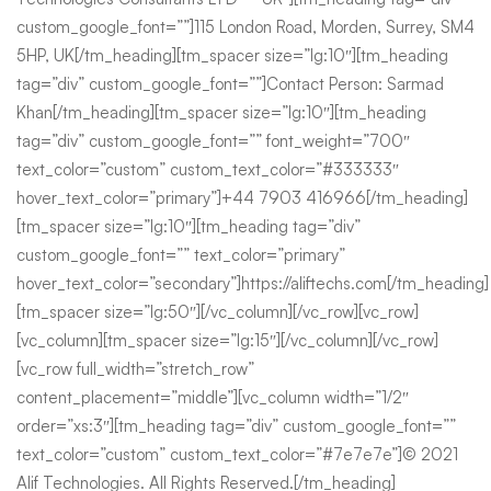
custom_google_font=””]115 London Road, Morden, Surrey, SM4
5HP, UK[/tm_heading][tm_spacer size=”lg:10″][tm_heading
tag=”div” custom_google_font=””]Contact Person: Sarmad
Khan[/tm_heading][tm_spacer size=”lg:10″][tm_heading
tag=”div” custom_google_font=”” font_weight=”700″
text_color=”custom” custom_text_color=”#333333″
hover_text_color=”primary”]+44 7903 416966[/tm_heading]
[tm_spacer size=”lg:10″][tm_heading tag=”div”
custom_google_font=”” text_color=”primary”
hover_text_color=”secondary”]https://aliftechs.com[/tm_heading]
[tm_spacer size=”lg:50″][/vc_column][/vc_row][vc_row]
[vc_column][tm_spacer size=”lg:15″][/vc_column][/vc_row]
[vc_row full_width=”stretch_row”
content_placement=”middle”][vc_column width=”1/2″
order=”xs:3″][tm_heading tag=”div” custom_google_font=””
text_color=”custom” custom_text_color=”#7e7e7e”]© 2021
Alif Technologies. All Rights Reserved.[/tm_heading]