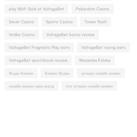
play Wolf Gold at VoltageBet
Pokerdom Casino
Sever Casino
Spinto Casino
Tower Rush
Vodka Casino
VoltageBet bonus review
VoltageBet Pragmatic Play slots
VoltageBet racing bets
VoltageBet sportsbook review
Wazamba Polska
Водка Казино
Казино Водка
лучшие онлайн казино
онлайн казино лаки ворлд
топ лучших онлайн казино