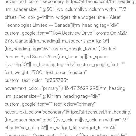
hover_text_color=”secondary”]https://aliftechs.com[/tm_heading]
[tm_spacer size=”lg:50″][/vc_column][vc_column width=”1/3″
offset=”vc_col-lg-4″][tm_widget_title widget_title=”Aleef
Technologies Limited – Canada”][tm_heading tag=”div”
custom_google_font=””]154 Bestview Drive Toronto On M2M
2Y3, Canada[/tm_heading][tm_spacer size=”lg:10″]
[tm_heading tag=”div” custom_google_font=””]Contact
Person: Syed Sumair Alam[/tm_heading][tm_spacer
size=”lg:10″][tm_heading tag=”div” custom_google_font=””
font_weight=”700″ text_color=”custom”
custom_text_color=”#333333″
hover_text_color=”primary”]+16 47 3629 295[/tm_heading]
[tm_spacer size=”lg:10″][tm_heading tag=”div”
custom_google_font=”” text_color=”primary”
hover_text_color=”secondary”]https://aliftechs.ca[/tm_heading]
[tm_spacer size=”lg:50″][/vc_column][vc_column width=”1/3″
offset=”vc_col-lg-4″][tm_widget_title widget_title=”Alif
Technologies Consultants LTD – UK”][tm_heading tag=”div”