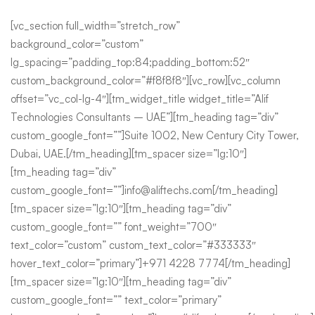
[vc_section full_width=”stretch_row”
background_color=”custom”
lg_spacing=”padding_top:84;padding_bottom:52″
custom_background_color=”#f8f8f8″][vc_row][vc_column
offset=”vc_col-lg-4″][tm_widget_title widget_title=”Alif
Technologies Consultants – UAE”][tm_heading tag=”div”
custom_google_font=””]Suite 1002, New Century City Tower,
Dubai, UAE.[/tm_heading][tm_spacer size=”lg:10″]
[tm_heading tag=”div”
custom_google_font=””]info@aliftechs.com[/tm_heading]
[tm_spacer size=”lg:10″][tm_heading tag=”div”
custom_google_font=”” font_weight=”700″
text_color=”custom” custom_text_color=”#333333″
hover_text_color=”primary”]+971 4228 7774[/tm_heading]
[tm_spacer size=”lg:10″][tm_heading tag=”div”
custom_google_font=”” text_color=”primary”