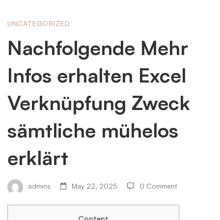
Nachfolgende
UNCATEGORIZED
Nachfolgende Mehr
Mehr
Infos erhalten Excel
Infos
Verknüpfung Zweck
sämtliche mühelos
erhalten
erklärt
Excel
admins
May 22, 2025
0 Comment
Verknüpfung
Content