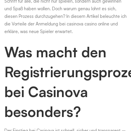
Schritt für alle, die nicht nur spielen, sondern auch gewinnen
Registrierungsproz
und Spaß haben wollen. Doch warum genau lohnt es sich,
diesen Prozess durchzugehen? In diesem Artikel beleuchte ich
die Vorteile der Anmeldung bei
casinova casino online
und
erkläre, was neue Spieler erwartet.
Was macht den
Registrierungsproz
bei Casinova
besonders?
Der Einstieg bei Casinova ist schnell, sicher und transparent –