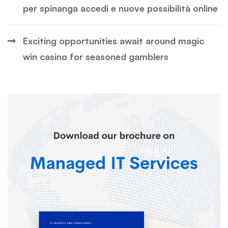
per spinanga accedi e nuove possibilità online
Exciting opportunities await around magic
win casino for seasoned gamblers