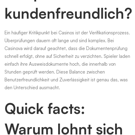
kundenfreundlich?
Ein häufiger Kritikpunkt bei Casinos ist der Verifikationsprozess.
Überprüfungen dauern oft lange und sind komplex. Bei
Casinova wird darauf geachtet, dass die Dokumentenprüfung
schnell erfolgt, ohne auf Sicherheit zu verzichten. Spieler laden
einfach ihre Ausweisdokumente hoch, die innerhalb von
Stunden geprüft werden. Diese Balance zwischen
Benutzerfreundlichkeit und Zuverlässigkeit ist genau das, was
den Unterschied ausmacht.
Quick facts:
Warum lohnt sich