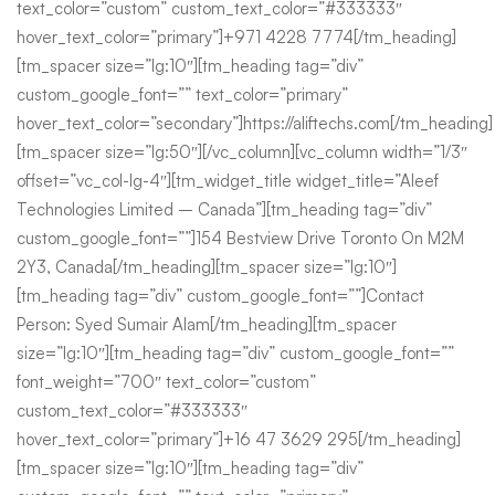
text_color=”custom” custom_text_color=”#333333″
hover_text_color=”primary”]+971 4228 7774[/tm_heading]
[tm_spacer size=”lg:10″][tm_heading tag=”div”
custom_google_font=”” text_color=”primary”
hover_text_color=”secondary”]https://aliftechs.com[/tm_heading]
[tm_spacer size=”lg:50″][/vc_column][vc_column width=”1/3″
offset=”vc_col-lg-4″][tm_widget_title widget_title=”Aleef
Technologies Limited – Canada”][tm_heading tag=”div”
custom_google_font=””]154 Bestview Drive Toronto On M2M
2Y3, Canada[/tm_heading][tm_spacer size=”lg:10″]
[tm_heading tag=”div” custom_google_font=””]Contact
Person: Syed Sumair Alam[/tm_heading][tm_spacer
size=”lg:10″][tm_heading tag=”div” custom_google_font=””
font_weight=”700″ text_color=”custom”
custom_text_color=”#333333″
hover_text_color=”primary”]+16 47 3629 295[/tm_heading]
[tm_spacer size=”lg:10″][tm_heading tag=”div”