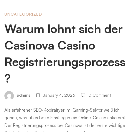
Warum
UNCATEGORIZED
Warum lohnt sich der
lohnt
Casinova Casino
sich
Registrierungsprozess
?
der
Casinova
admins
January 4, 2026
0 Comment
Als erfahrener SEO-Kopiraityer im iGaming-Sektor weiß ich
Casino
genau, worauf es beim Einstieg in ein Online-Casino ankommt.
Der Registrierungsprozess bei Casinova ist der erste wichtige