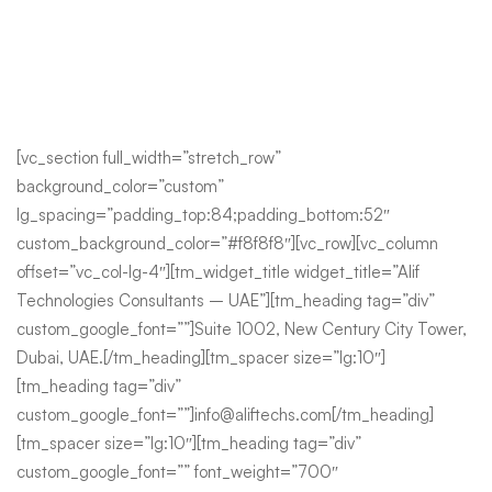
[vc_section full_width=”stretch_row”
background_color=”custom”
lg_spacing=”padding_top:84;padding_bottom:52″
custom_background_color=”#f8f8f8″][vc_row][vc_column
offset=”vc_col-lg-4″][tm_widget_title widget_title=”Alif
Technologies Consultants – UAE”][tm_heading tag=”div”
custom_google_font=””]Suite 1002, New Century City Tower,
Dubai, UAE.[/tm_heading][tm_spacer size=”lg:10″]
[tm_heading tag=”div”
custom_google_font=””]info@aliftechs.com[/tm_heading]
[tm_spacer size=”lg:10″][tm_heading tag=”div”
custom_google_font=”” font_weight=”700″