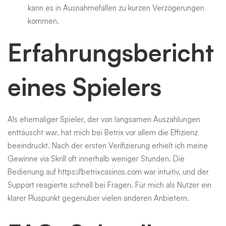
kann es in Ausnahmefällen zu kurzen Verzögerungen
kommen.
Erfahrungsbericht
eines Spielers
Als ehemaliger Spieler, der von langsamen Auszahlungen
enttäuscht war, hat mich bei Betrix vor allem die Effizienz
beeindruckt. Nach der ersten Verifizierung erhielt ich meine
Gewinne via Skrill oft innerhalb weniger Stunden. Die
Bedienung auf
https://betrixcasinos.com
war intuitiv, und der
Support reagierte schnell bei Fragen. Für mich als Nutzer ein
klarer Pluspunkt gegenüber vielen anderen Anbietern.