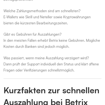
Welche Zahlungsmethoden sind am schnellsten?
E-Wallets wie Skrill und Neteller sowie Kryptowährungen
bieten die kürzesten Bearbeitungszeiten.
Gibt es Gebühren für Auszahlungen?
In den meisten Fällen erhebt Betrix keine Gebühren. Mögliche
Kosten durch Banken sind jedoch möglich.
Was passiert, wenn meine Auszahlung verzögert wird?
Dann prüft der Support individuell den Status und klärt offene
Fragen oder Verifizierungen schnellstmöglich.
Kurzfakten zur schnellen
Auszahlung bei Betrix