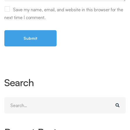
Save my name, email, and website in this browser for the
next time I comment.
Search
Search
for: