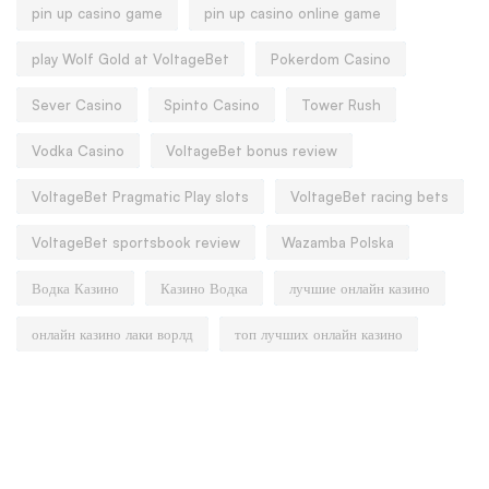
pin up casino game
pin up casino online game
play Wolf Gold at VoltageBet
Pokerdom Casino
Sever Casino
Spinto Casino
Tower Rush
Vodka Casino
VoltageBet bonus review
VoltageBet Pragmatic Play slots
VoltageBet racing bets
VoltageBet sportsbook review
Wazamba Polska
Водка Казино
Казино Водка
лучшие онлайн казино
онлайн казино лаки ворлд
топ лучших онлайн казино