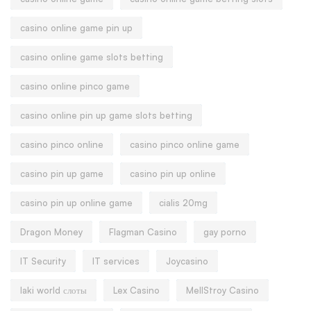
casino online game pin up
casino online game slots betting
casino online pinco game
casino online pin up game slots betting
casino pinco online
casino pinco online game
casino pin up game
casino pin up online
casino pin up online game
cialis 20mg
Dragon Money
Flagman Casino
gay porno
IT Security
IT services
Joycasino
laki world слоты
Lex Casino
MellStroy Casino