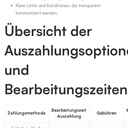
Klare Limits und Konditionen, die transparent
kommuniziert werden.
Übersicht der
Auszahlungsoption
und
Bearbeitungszeiten
Bearbeitungszeit
Zahlungsmethode
Gebühren
Auszahlung