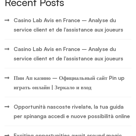
Recent Posts
Casino Lab Avis en France – Analyse du
service client et de l’assistance aux joueurs
Casino Lab Avis en France – Analyse du
service client et de l’assistance aux joueurs
Пин Ап казино – Официальный сайт Pin up
играть онлайн | Зеркало и вход
Opportunità nascoste rivelate, la tua guida
per spinanga accedi e nuove possibilità online
Exciting opportunities await around magic