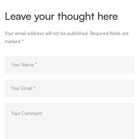
Leave your thought here
Your email address will not be published.
Required fields are
marked
*