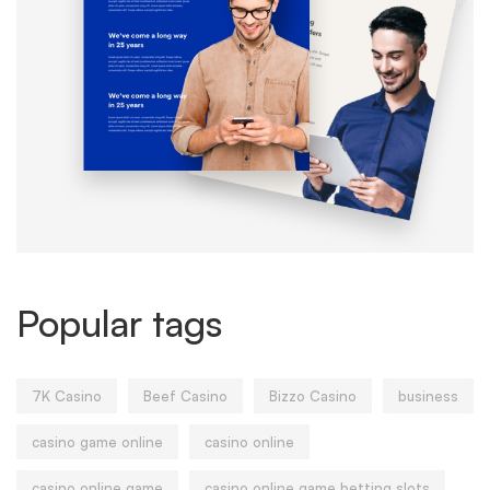
Popular tags
7K Casino
Beef Casino
Bizzo Casino
business
casino game online
casino online
casino online game
casino online game betting slots