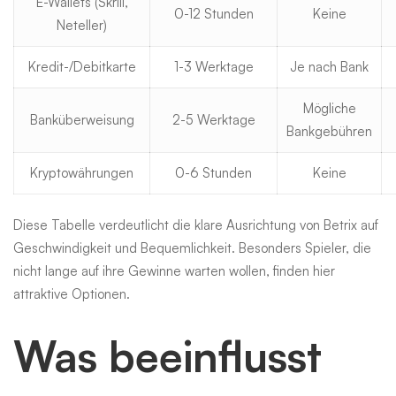
E-Wallets (Skrill,
0-12 Stunden
Keine
Neteller)
Kredit-/Debitkarte
1-3 Werktage
Je nach Bank
Mögliche
Banküberweisung
2-5 Werktage
Bankgebühren
Kryptowährungen
0-6 Stunden
Keine
Diese Tabelle verdeutlicht die klare Ausrichtung von Betrix auf
Geschwindigkeit und Bequemlichkeit. Besonders Spieler, die
nicht lange auf ihre Gewinne warten wollen, finden hier
attraktive Optionen.
Was beeinflusst