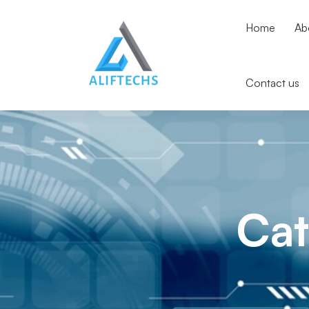
Home
Ab
Contact us
Cat