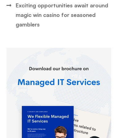
Exciting opportunities await around
magic win casino for seasoned
gamblers