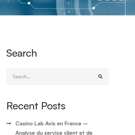
Search
Search
for:
Recent Posts
Casino Lab Avis en France –
Analyse du service client et de