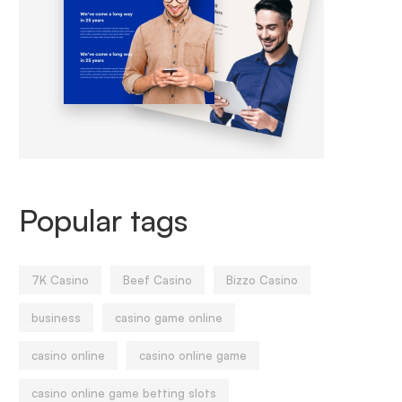
Popular tags
7K Casino
Beef Casino
Bizzo Casino
business
casino game online
casino online
casino online game
casino online game betting slots