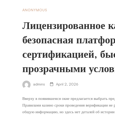
ANONYMOUS
Лицензированное 
безопасная платфор
сертификацией, б
прозрачными усло
admins
April 2, 2026
Вверху в появившемся окне предлагается выбрать пр
Правилами казино сроки проведения верификации не 
общую информацию, но здесь нет деталей об истории