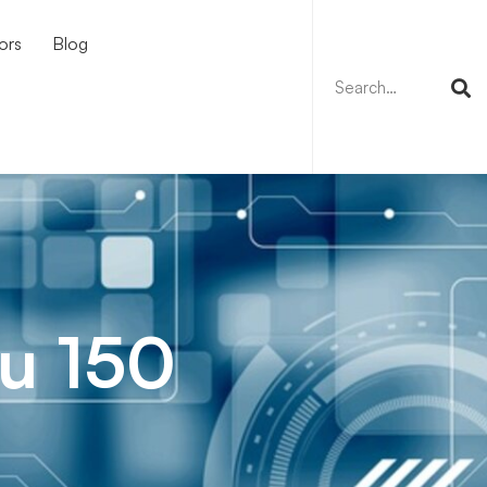
Search
for:
ors
Blog
ru 150