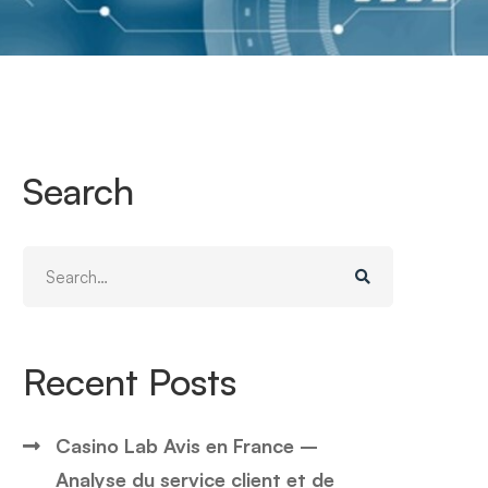
Search
Search
for:
Recent Posts
Casino Lab Avis en France –
Analyse du service client et de