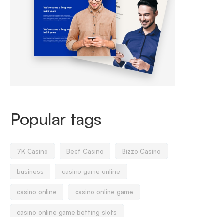
Popular tags
7K Casino
Beef Casino
Bizzo Casino
business
casino game online
casino online
casino online game
casino online game betting slots