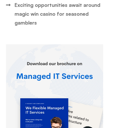
Exciting opportunities await around
magic win casino for seasoned
gamblers