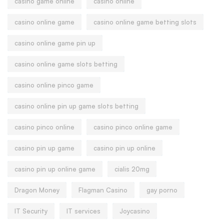
casino game online
casino online
casino online game
casino online game betting slots
casino online game pin up
casino online game slots betting
casino online pinco game
casino online pin up game slots betting
casino pinco online
casino pinco online game
casino pin up game
casino pin up online
casino pin up online game
cialis 20mg
Dragon Money
Flagman Casino
gay porno
IT Security
IT services
Joycasino