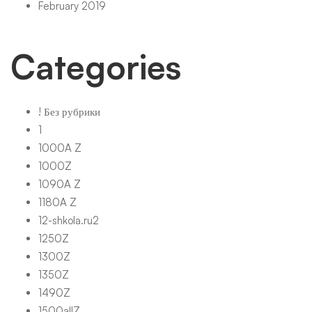
February 2019
Categories
! Без рубрики
1
1000A Z
1000Z
1090A Z
1180A Z
12-shkola.ru2
1250Z
1300Z
1350Z
1490Z
1500allZ