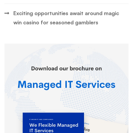
Exciting opportunities await around magic
win casino for seasoned gamblers