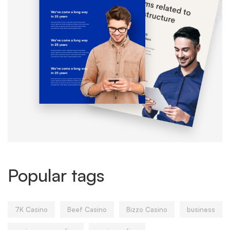
Popular tags
7K Casino
Beef Casino
Bizzo Casino
business