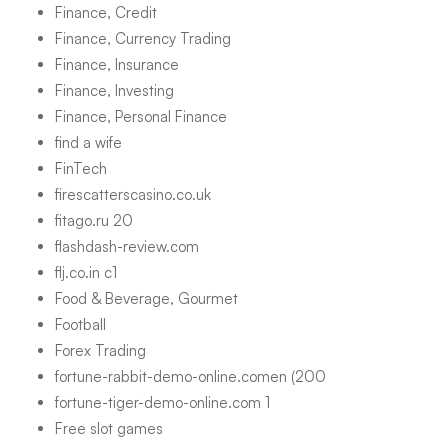
Finance, Credit
Finance, Currency Trading
Finance, Insurance
Finance, Investing
Finance, Personal Finance
find a wife
FinTech
firescatterscasino.co.uk
fitago.ru 20
flashdash-review.com
flj.co.in c1
Food & Beverage, Gourmet
Football
Forex Trading
fortune-rabbit-demo-online.comen (200
fortune-tiger-demo-online.com 1
Free slot games