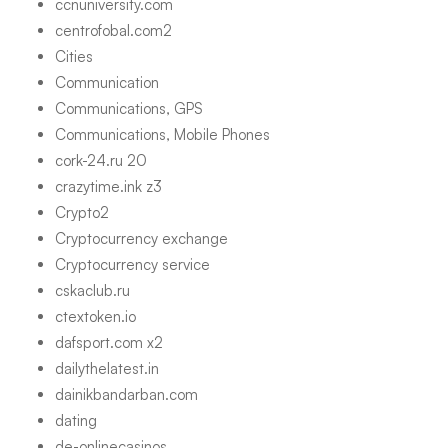
ccnuniversity.com
centrofobal.com2
Cities
Communication
Communications, GPS
Communications, Mobile Phones
cork-24.ru 20
crazytime.ink z3
Crypto2
Cryptocurrency exchange
Cryptocurrency service
cskaclub.ru
ctextoken.io
dafsport.com x2
dailythelatest.in
dainikbandarban.com
dating
de-onlinecasinos