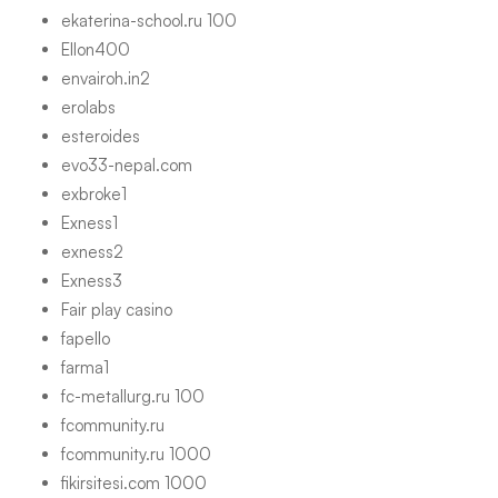
ekaterina-school.ru 100
Ellon400
envairoh.in2
erolabs
esteroides
evo33-nepal.com
exbroke1
Exness1
exness2
Exness3
Fair play casino
fapello
farma1
fc-metallurg.ru 100
fcommunity.ru
fcommunity.ru 1000
fikirsitesi.com 1000