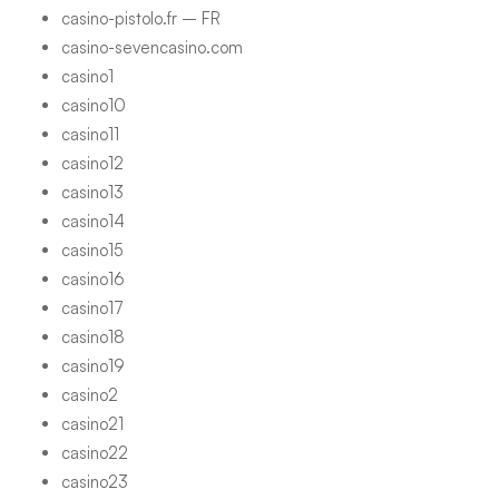
casino-pistolo.fr – FR
casino-sevencasino.com
casino1
casino10
casino11
casino12
casino13
casino14
casino15
casino16
casino17
casino18
casino19
casino2
casino21
casino22
casino23