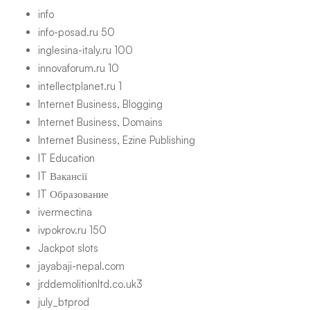
info
info-posad.ru 50
inglesina-italy.ru 100
innovaforum.ru 10
intellectplanet.ru 1
Internet Business, Blogging
Internet Business, Domains
Internet Business, Ezine Publishing
IT Education
IT Вакансії
IT Образование
ivermectina
ivpokrov.ru 150
Jackpot slots
jayabaji-nepal.com
jrddemolitionltd.co.uk3
july_btprod