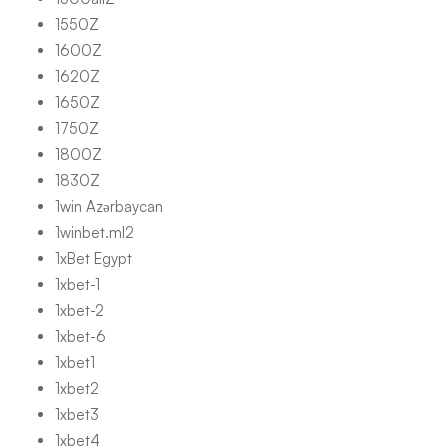
1550Z
1600Z
1620Z
1650Z
1750Z
1800Z
1830Z
1win Azərbaycan
1winbet.ml2
1xBet Egypt
1xbet-1
1xbet-2
1xbet-6
1xbet1
1xbet2
1xbet3
1xbet4