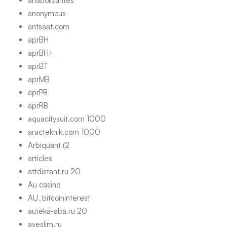
anabolizantes
anonymous
antsaat.com
aprBH
aprBH+
aprBT
aprMB
aprPB
aprRB
aquacitysuit.com 1000
aracteknik.com 1000
Arbiquant (2
articles
attdistant.ru 20
Au casino
AU_bitcoininterest
auteka-aba.ru 20
aveslim.ru